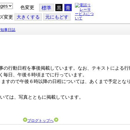
色変更
標準
黒
青
ズ変更
大
きくする
元
にもどす
知事日誌
事の行動日程を事後掲載しています。なお、テキストによる行
く毎日、午後６時頃までに行っています。
ますので午後６時以降の日程については、あくまで予定とな
いては、写真とともに掲載しています。
ブログトップへ