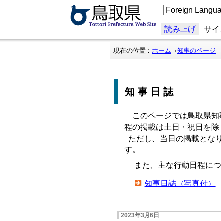
こ
の
ペ
ー
読み上げ
サイ
ジ
を
翻
現在の位置：
ホーム
知事のページ
訳
す
る
知事日誌
このページでは鳥取県知
程の掲載は土日・祝日を除
ただし、当日の掲載となり
す。
また、主な行動日程につ
知事日誌（写真付）
2023年3月6日