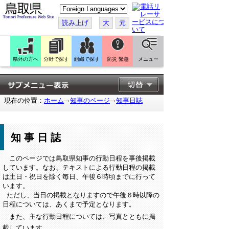
こ
の
ペ
読み上げ
大
元
ー
ジ
を
翻
訳
県外の方へ
分野で探す
組織で探す
防災 緊急
メニュー
す
る
現在の位置：
ホーム
知事のページ
知事日誌
知事日誌
このページでは鳥取県知事の行動日程を事後掲載
しています。なお、テキストによる行動日程の掲載
は土日・祝日を除く毎日、午後６時頃までに行って
います。
ただし、当日の掲載となりますので午後６時以降の
日程については、あくまで予定となります。
また、主な行動日程については、写真とともに掲
載しています。