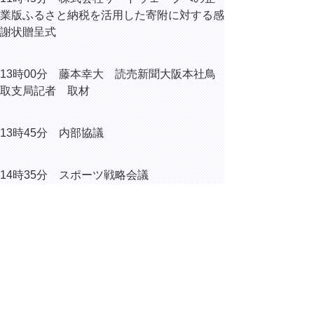
業版ふるさと納税を活用した寄附に対する感
謝状贈呈式
13時00分 藤本幸大 読売新聞大阪本社鳥
取支局記者 取材
13時45分 内部協議
14時35分 スポーツ戦略会議
（鳥取市尚徳町のとりぎん文化会
館）
15時40分 内部協議
▲ページ上部に戻る