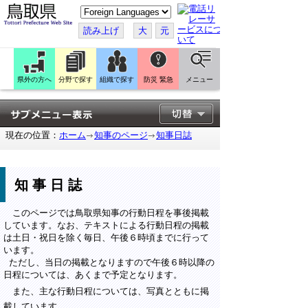
こ
の
ペ
読み上げ
大
元
ー
ジ
を
翻
訳
県外の方へ
分野で探す
組織で探す
防災 緊急
メニュー
す
る
現在の位置：
ホーム
知事のページ
知事日誌
知事日誌
このページでは鳥取県知事の行動日程を事後掲載
しています。なお、テキストによる行動日程の掲載
は土日・祝日を除く毎日、午後６時頃までに行って
います。
ただし、当日の掲載となりますので午後６時以降の
日程については、あくまで予定となります。
また、主な行動日程については、写真とともに掲
載しています。