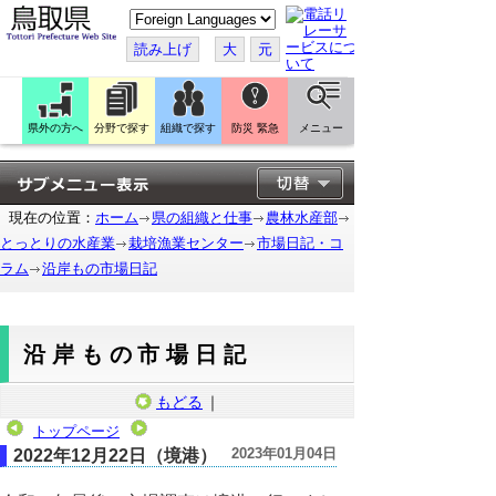
こ
の
ペ
読み上げ
大
元
ー
ジ
を
翻
訳
県外の方へ
分野で探す
組織で探す
防災 緊急
メニュー
す
る
現在の位置：
ホーム
県の組織と仕事
農林水産部
とっとりの水産業
栽培漁業センター
市場日記・コ
ラム
沿岸もの市場日記
沿岸もの市場日記
もどる
｜
トップページ
2023年01月04日
2022年12月22日（境港）