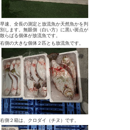
早速、全長の測定と放流魚か天然魚かを判
別します。無眼側（白い方）に黒い斑点が
散らばる個体が放流魚です。
右側の大きな個体２匹とも放流魚です。
右側２箱は、クロダイ（チヌ）です。