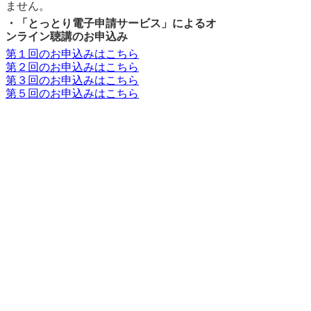
ません。
・「とっとり電子申請サービス」によるオ
ンライン聴講のお申込み
第１回のお申込みはこちら
第２回のお申込みはこちら
第３回のお申込みはこちら
第５回のお申込みはこちら
鳥取県とっとり弥生の王国推進課 青谷か
みじち史跡公園準備室
〒689-0592 鳥取市青谷町青谷６６７
（鳥取市青谷町総合支所2階）
電話 0857-85-5011、0857-85-1711 ファ
クシミリ 0857-85-5012
電子メール tottori-yayoi@pref.tottori.lg.jp
ホームページ
https://www.pref.tottori.lg.jp/aoyakamijichi/