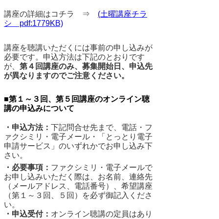
講座の詳細はコチラ ⇒
(土曜講座チラ
シ pdf:1779KB)
講座を聴講いただくには事前の申し込みが
必要です。申込方法は下記のとおりです
が、
第４回講座のみ、募集開始日、申込先
が異なりますのでご注意ください。
■第１～３回、第５回講座のオンライン聴
講の申込みについて
・申込方法：
下記問合せ先まで、電話・フ
ァクシミリ・電子メール・「とっとり電子
申請サービス」のいずれかでお申し込み下
さい。
・必要事項：
ファクシミリ・電子メールで
お申し込みいただく際は、お名前、連絡先
（メールアドレス、電話番号）、希望講座
（第１～３回、５回）を必ず御記入くださ
い。
・申込受付：
オンライン聴講の定員はあり