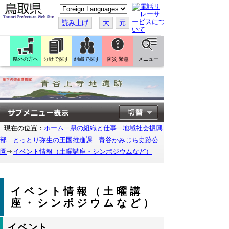
こ
の
ペ
読み上げ
大
元
ー
ジ
を
翻
訳
県外の方へ
分野で探す
組織で探す
防災 緊急
メニュー
す
る
現在の位置：
ホーム
県の組織と仕事
地域社会振興
部
とっとり弥生の王国推進課
青谷かみじち史跡公
園
イベント情報（土曜講座・シンポジウムなど）
イベント情報（土曜講
座・シンポジウムなど）
イベント