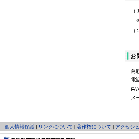
（
※
（
お
鳥
電
F
メール
と
個人情報保護
|
リンクについて
|
著作権について
|
アクセシ
り
ネ