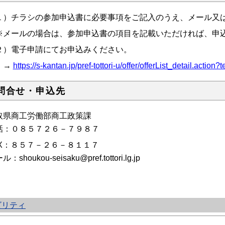
１）チラシの参加申込書に必要事項をご記入のうえ、メール又は
メールの場合は、参加申込書の項目を記載いただければ、申
２）電子申請にてお申込みください。
→
https://s-kantan.jp/pref-tottori-u/offer/offerList_detail.acti
問合せ・申込先
取県商工労働部商工政策課
話：０８５７２６－７９８７
AX：８５７－２６－８１１７
：shoukou-seisaku@pref.tottori.lg.jp
ビリティ