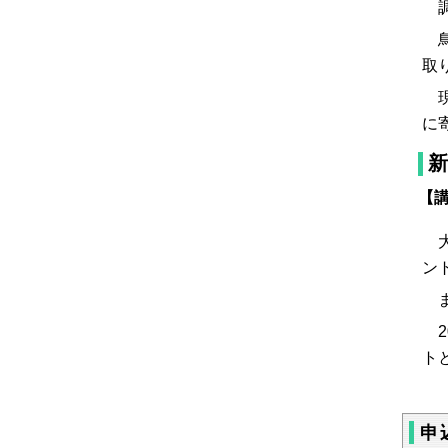
調
鳥
取
現
に
新
【
大
ン
ま
2
ト
申