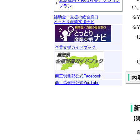
緊急雇用・経済対策アクション
プラン
い
補助金・支援の総合窓口
※
とっとり産業支援ナビ
※
U
企業支援ガイドブック
Q
商工労働部公式Facebook
内
商工労働部公式YouTube
新
【
鳥