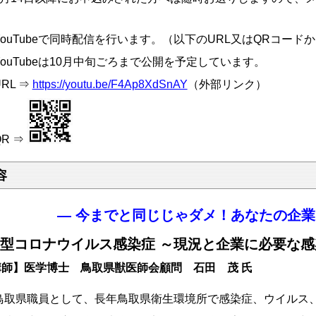
。
YouTubeで同時配信を行います。（以下のURL又はQRコード
YouTubeは10月中旬ごろまで公開を予定しています。
RL ⇒
https://youtu.be/F4Ap8XdSnAY
（外部リンク）
R ⇒
容
― 今までと同じじゃダメ！あなたの企業
型コロナウイルス感染症 ～現況と企業に必要な
講師】医学博士 鳥取県獣医師会顧問 石田 茂 氏
取県職員として、長年鳥取県衛生環境所で感染症、ウイルス