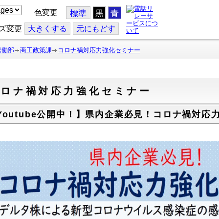
色変更
標準
黒
青
ズ変更
大
きくする
元
にもどす
労働部
商工政策課
コロナ禍対応力強化セミナー
コロナ禍対応力強化セミナー
Youtube公開中！】県内企業必見！コロナ禍対