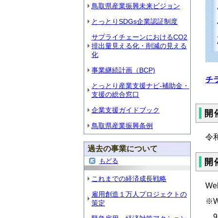
鳥取県産業振興未来ビジョン
とっとりSDGs企業認証制度
サプライチェーンにおけるCO2
排出量見える化・削減の見える
化
事業継続計画（BCP)
チラ
とっとり産業支援ナビ-補助金・
支援の総合窓口
企業支援ガイドブック
開
鳥取県産業振興条例
令
過去の事業について
開
もどる
これまでの経済成長戦略
W
雇用創造１万人プロジェクトの
※
策定
9