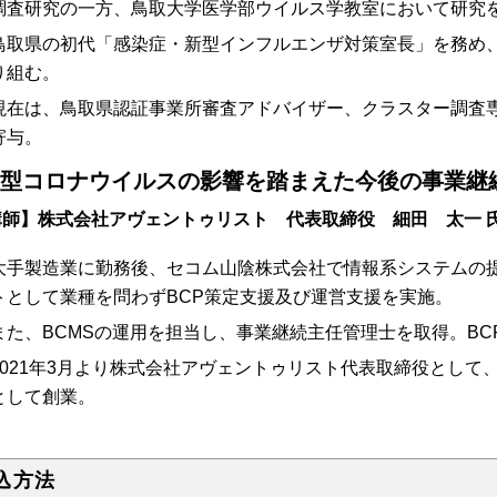
査研究の一方、鳥取大学医学部ウイルス学教室において研究を
取県の初代「感染症・新型インフルエンザ対策室長」を務め、2
り組む。
在は、鳥取県認証事業所審査アドバイザー、クラスター調査専
寄与。
型コロナウイルスの影響を踏まえた今後の事業継
講師】株式会社アヴェントゥリスト 代表取締役 細田 太一 
手製造業に勤務後、セコム山陰株式会社で情報系システムの提
トとして業種を問わずBCP策定支援及び運営支援を実施。
た、BCMSの運用を担当し、事業継続主任管理士を取得。BC
021年3月より株式会社アヴェントゥリスト代表取締役として
として創業。
込方法