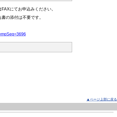
FAXにてお申込みください。
込書の添付は不要です。
on?tempSeq=3696
▲ページ上部に戻る