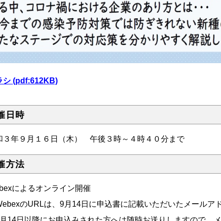
シ (pdf:612KB)
催日時
和３年９月１６日（木） 午後３時～４時４０分まで
催方法
ebexによるオンライン開催
WebexのURLは、9月14日に申込書に記載いただいたメール
月14日以降にお申込みされた方へは随時お送りしますので、