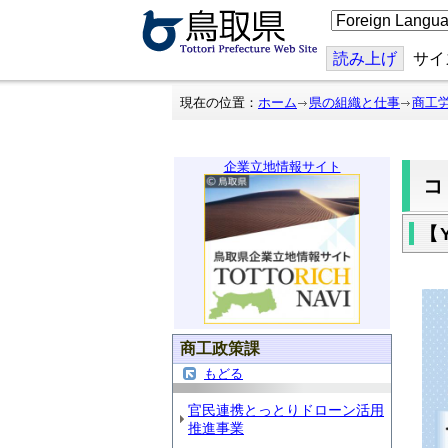
こ
の
ペ
ー
読み上げ
サイ
ジ
を
翻
現在の位置：
ホーム
県の組織と仕事
商工
訳
す
る
企業立地情報サイト
【
商工政策課
もどる
官民連携とっとりドローン活用
推進事業