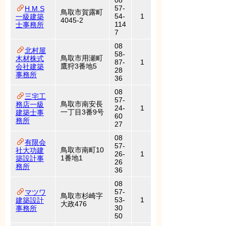
08
57-
H.M.S
鳥取市賀露町
54-
1
一級建築
4045-2
114
士事務所
7
08
北村屋
58-
鳥取市用瀬町
木材株式
87-
1
鷹狩3番地5
会社建築
28
事務所
36
08
三宅工
57-
鳥取市南安長
務店一級
24-
1
一丁目3番9号
建築士事
60
務所
27
08
有限会
57-
鳥取市南町10
社大功建
26-
1
1番地1
築設計事
26
務所
36
08
57-
マツワ
鳥取市杉崎字
53-
1
建築設計
大政476
30
事務所
50