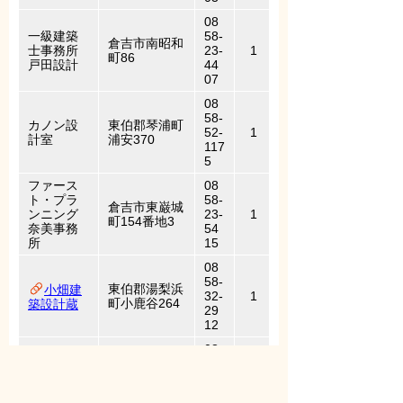
08
一級建築
58-
倉吉市南昭和
士事務所
23-
1
町86
戸田設計
44
07
08
58-
カノン設
東伯郡琴浦町
52-
1
計室
浦安370
117
5
ファース
08
ト・プラ
58-
倉吉市東巌城
ンニング
23-
1
町154番地3
奈美事務
54
所
15
08
58-
東伯郡湯梨浜
小畑建
32-
1
町小鹿谷264
築設計蔵
29
12
08
馬野建
東伯郡琴浦町
58-
設一級建
大字赤碕184
49-
1
築士事務
0番地1
22
所