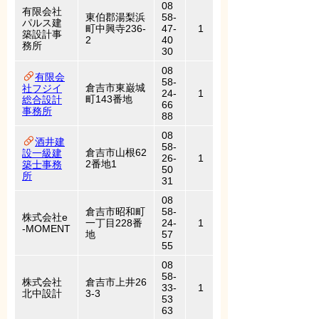
08
有限会社
東伯郡湯梨浜
58-
パルス建
町中興寺236-
47-
1
築設計事
2
40
務所
30
08
有限会
58-
倉吉市東巌城
社フジイ
24-
1
町143番地
総合設計
66
事務所
88
08
酒井建
58-
倉吉市山根62
設一級建
26-
1
2番地1
築士事務
50
所
31
08
倉吉市昭和町
58-
株式会社e
一丁目228番
24-
1
-MOMENT
地
57
55
08
58-
株式会社
倉吉市上井26
33-
1
北中設計
3-3
53
63