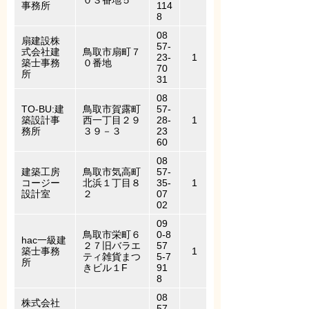
０３番地５
事務所
114
8
08
扇建設株
57-
式会社建
鳥取市扇町７
23-
1
築士事務
０番地
70
所
31
08
TO-BU:建
鳥取市賀露町
57-
築設計事
西一丁目２９
28-
1
務所
３９－３
23
60
08
建築工房
鳥取市気高町
57-
コージー
北浜１丁目８
35-
1
設計室
２
07
02
09
鳥取市栄町６
0-8
hac一級建
２７旧バラエ
57
築士事務
1
ティ雑貨まつ
5-7
所
きビル１F
91
8
08
株式会社
57-