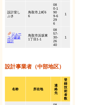
08
0-1
設計室し
鳥取市上町6
90
1
ぶき
6
9-6
29
6
08
57-
ジュー
鳥取市浜坂東
30-
1
コウ建築
1丁目1-1
26
設計
40
設計事業者（中部地区）
登
録
連
技
名称
所在地
絡
術
先
者
数
08