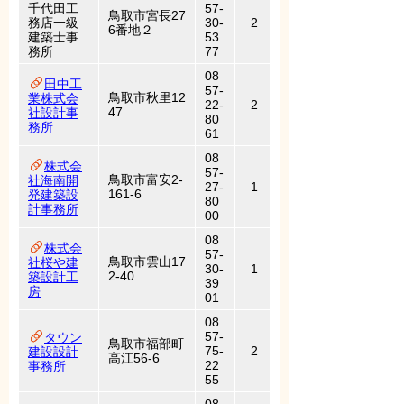
千代田工
57-
鳥取市宮長27
務店一級
30-
2
6番地２
建築士事
53
務所
77
08
田中工
57-
鳥取市秋里12
業株式会
22-
2
47
社設計事
80
務所
61
08
株式会
57-
鳥取市富安2-
社海南開
27-
1
161-6
発建築設
80
計事務所
00
08
株式会
57-
鳥取市雲山17
社桜や建
30-
1
2-40
築設計工
39
房
01
08
57-
タウン
鳥取市福部町
75-
2
建設設計
高江56-6
22
事務所
55