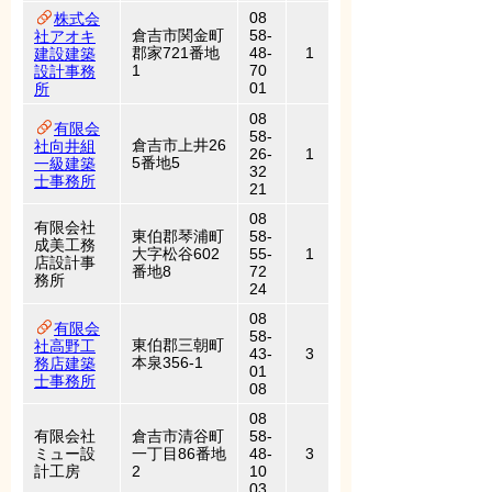
08
株式会
倉吉市関金町
58-
社アオキ
郡家721番地
48-
1
建設建築
1
70
設計事務
01
所
08
有限会
58-
倉吉市上井26
社向井組
26-
1
5番地5
一級建築
32
士事務所
21
08
有限会社
東伯郡琴浦町
58-
成美工務
大字松谷602
55-
1
店設計事
番地8
72
務所
24
08
有限会
58-
東伯郡三朝町
社高野工
43-
3
本泉356-1
務店建築
01
士事務所
08
08
有限会社
倉吉市清谷町
58-
ミュー設
一丁目86番地
48-
3
計工房
2
10
03