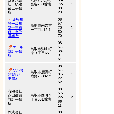
設株式会
八頭郡八頭町
58-
社一級建
宮谷200番地
72-
1
築士事務
2
00
所
29
08
馬野建
57-
設一級建
鳥取市南吉方
20-
1
築士事務
一丁目112-1
50
所 鳥取
70
営業所
08
57-
エール
鳥取市湖山町
38-
1
設計事務
東３丁目65
91
所
61
08
57-
ながお
鳥取市鹿野町
84-
1
建築設計
鹿野2338-12
22
事務所
52
08
有限会社
57-
赤山建築
鳥取市西町３
22-
2
設計事務
丁目501番地
86
所
11
株式会社
08