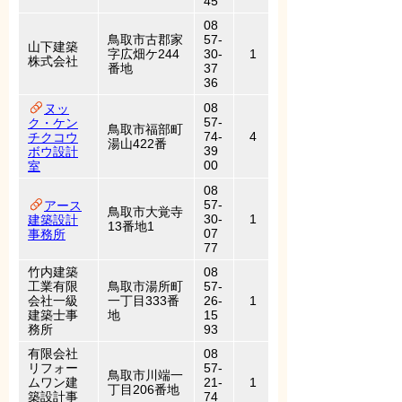
45
08
鳥取市古郡家
57-
山下建築
字広畑ケ244
30-
1
株式会社
番地
37
36
08
ヌッ
57-
ク・ケン
鳥取市福部町
74-
4
チクコウ
湯山422番
39
ボウ設計
00
室
08
57-
アース
鳥取市大覚寺
30-
1
建築設計
13番地1
07
事務所
77
竹内建築
08
工業有限
鳥取市湯所町
57-
会社一級
一丁目333番
26-
1
建築士事
地
15
務所
93
有限会社
08
リフォー
57-
鳥取市川端一
ムワン建
21-
1
丁目206番地
築設計事
74