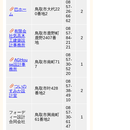
08
57-
鳥取市大杙22
巴ホー
26-
2
0番地2
ム
66
62
08
有限会
鳥取市鹿野町
57-
社気高木
鹿野2407番
84-
2
工建築設
地
21
計事務所
21
08
57-
AGHou
鳥取市南町71
30-
1
se設計事
7
52
務所
20
08
57-
ついの
鳥取市叶428
38-
2
すみか設
番地2
49
計室
10
08
フォーデ
57-
鳥取市興南町
ィー設計
30-
1
61番地2
合同会社
61
47