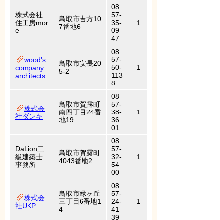
08
株式会社
57-
鳥取市吉方10
住工房mor
35-
1
7番地6
e
09
47
08
57-
wood's
鳥取市安長20
50-
1
company
5-2
113
architects
8
08
鳥取市賀露町
57-
株式会
南四丁目24番
38-
1
社ダンキ
地19
36
01
08
DaLion二
57-
鳥取市賀露町
級建築士
32-
1
4043番地2
事務所
54
00
08
鳥取市緑ヶ丘
57-
株式会
三丁目6番地1
24-
1
社UKP
4
41
39