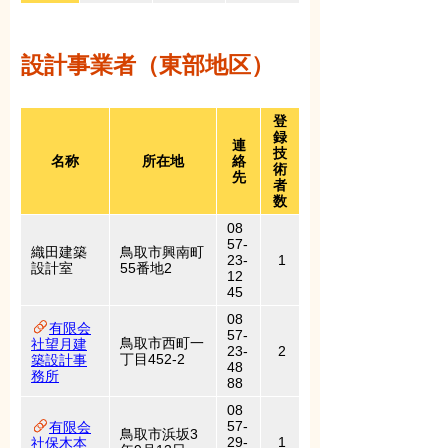
設計事業者（東部地区）
登
録
連
技
名称
所在地
絡
術
先
者
数
08
57-
織田建築
鳥取市興南町
23-
1
設計室
55番地2
12
45
08
有限会
57-
鳥取市西町一
社望月建
23-
2
丁目452-2
築設計事
48
務所
88
08
57-
有限会
鳥取市浜坂3
29-
1
社保木本