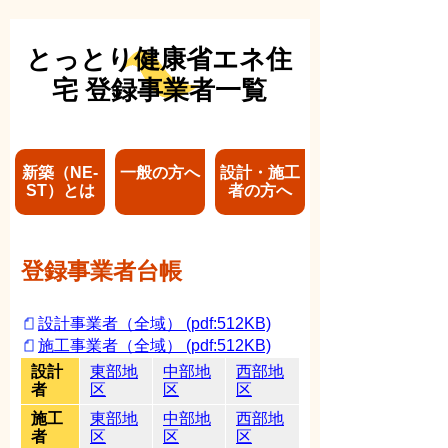
とっとり健康省エネ住
宅 登録事業者一覧
新築（NE-
一般の方へ
設計・施工
ST）とは
者の方へ
登録事業者台帳
設計事業者（全域） (pdf:512KB)
施工事業者（全域） (pdf:512KB)
設計
東部地
中部地
西部地
者
区
区
区
施工
東部地
中部地
西部地
者
区
区
区