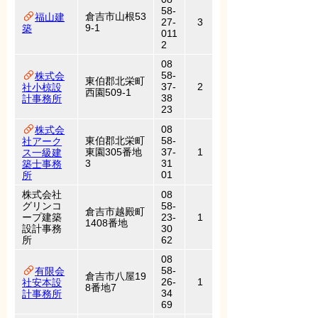
58-
倉吉市山根53
福山建
27-
3
9-1
築
011
2
08
58-
株式会
東伯郡北栄町
37-
2
社小椋設
西園509-1
38
計事務所
23
08
株式会
東伯郡北栄町
58-
社アーク
東園305番地
37-
1
ス一級建
3
31
築士事務
01
所
株式会社
08
グリンコ
58-
倉吉市越殿町
ープ建築
23-
1
1408番地
設計事務
30
所
62
08
58-
有限会
倉吉市八屋19
26-
1
社安本設
8番地7
34
計事務所
69