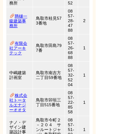
務所
52
08
57-
懸樋一
鳥取市桂見57
28-
2
級建築事
3番地
47
務所
88
08
57-
有限会
鳥取市田島79
26-
1
社アーキ
7番
68
テック
88
08
57-
中嶋建築
鳥取市南吉方
32-
1
計画室
二丁目59番地
52
04
08
株式会
57-
鳥取市卯垣三
社トータ
22-
1
丁目515番地
ルエナジ
85
ーオオタ
58
鳥取市今町２
08
ナノ・デ
－２０４ サ
57-
ザイン建
ンルートジャ
51-
1
築設計事