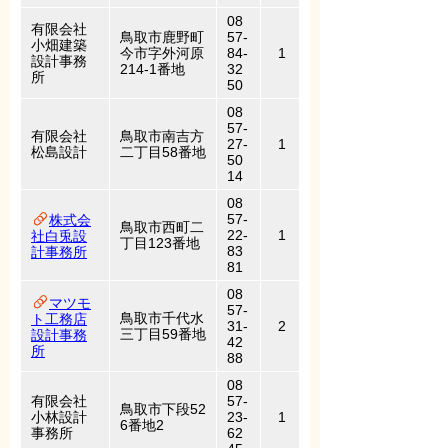
08
有限会社
鳥取市鹿野町
57-
小畑建築
今市字外河原
84-
1
設計事務
214-1番地
32
所
50
08
57-
有限会社
鳥取市南吉方
27-
1
松島設計
二丁目58番地
50
14
08
57-
株式会
鳥取市西町二
22-
1
社白兎設
丁目123番地
83
計事務所
81
08
マツモ
57-
鳥取市千代水
ト工務店
31-
2
三丁目59番地
設計事務
42
所
88
08
有限会社
57-
鳥取市下段52
小林設計
23-
1
6番地2
事務所
62