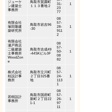
ジューケ
鳥取市賀露町
31-
1
ン建築士
１１３番地２
23
事務所
77
08
有限会社
57-
鳥取市岩吉96
塚田隆建
28-
1
-30
築研究所
911
2
有限会社
08
瀬戸商店
57-
二級建築
鳥取市吉成49
50-
１
士事務所
-44SKビル3F
08
WoodZon
82
e
08
株式会社
鳥取市立川町
57-
桂設計事
２丁目325番
24-
1
務所
地
113
1
08
鳥取市国府町
57-
若樹設計
新町２丁目22
26-
１
事務所
1-1
97
11