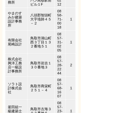
パン鳥取駅前
02
務所
ビル１F
12
08
やまのす
八頭郡智頭町
58-
みか建築
大字埴師４５
71-
1
設計事務
－２
00
所
18
08
鳥取市湖山町
57-
有限会社
西３丁目１３
31-
1
尾崎設計
２番地５１
02
05
08
株式会社
57-
興洋工務
鳥取市岩吉１
28-
2
店一級設
３０番地３
22
計事務所
44
08
ソラト設
57-
鳥取市商栄町
計株式会
68-
1
２５１－４
社
16
07
08
釜田組一
57-
鳥取市古海３
級建築士
23-
1