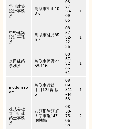
08
谷川建築
57-
鳥取市生山10
設計事務
53-
1
3-6
所
09
85
08
中野建築
57-
鳥取市桂見85
設計事務
32-
1
5-7
所
22
35
08
57-
水田建築
鳥取市伏野22
32-
1
事務所
58-116
86
61
08
鳥取市行徳1
0-6
modern ro
丁目122番地
311
１
om
5
-44
58
08
株式会社
八頭郡智頭町
58-
寺谷組建
大字市瀬147
75-
2
築士事務
8番地5
06
所
58