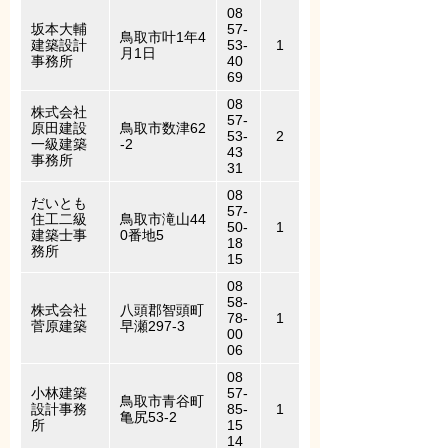
08
坂本大輔
57-
鳥取市叶1年4
建築設計
53-
1
月1日
事務所
40
69
08
株式会社
57-
原田建設
鳥取市数津62
53-
2
一級建築
-2
43
事務所
31
08
だいとも
57-
住工二級
鳥取市滝山44
50-
1
建築士事
0番地5
18
務所
15
08
58-
株式会社
八頭郡智頭町
78-
1
菅原建築
早瀬297-3
00
06
08
小林建築
57-
鳥取市青谷町
設計事務
85-
1
亀尻53-2
所
15
14