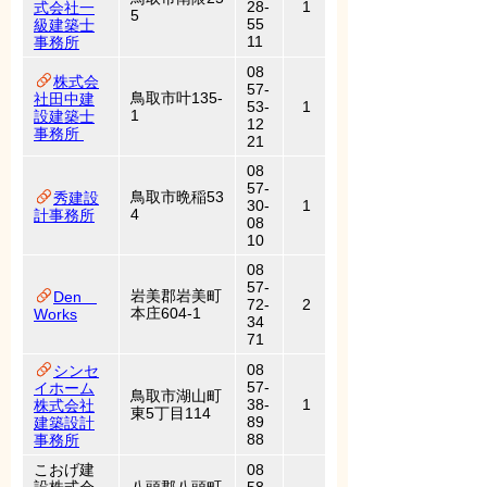
28-
1
式会社一
5
55
級建築士
11
事務所
08
株式会
57-
鳥取市叶135-
社田中建
53-
1
1
設建築士
12
事務所
21
08
57-
鳥取市晩稲53
秀建設
30-
1
4
計事務所
08
10
08
57-
岩美郡岩美町
Den
72-
2
本庄604-1
Works
34
71
08
シンセ
57-
イホーム
鳥取市湖山町
38-
1
株式会社
東5丁目114
89
建築設計
88
事務所
こおげ建
08