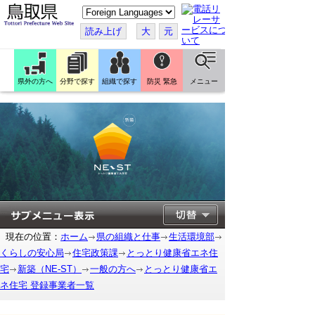
こ
の
ペ
読み上げ
大
元
ー
ジ
を
翻
訳
県外の方へ
分野で探す
組織で探す
防災 緊急
メニュー
す
る
現在の位置：
ホーム
県の組織と仕事
生活環境部
くらしの安心局
住宅政策課
とっとり健康省エネ住
宅
新築（NE-ST）
一般の方へ
とっとり健康省エ
ネ住宅 登録事業者一覧