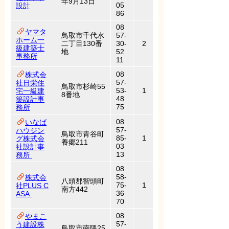
年9月13日
05
設計
86
08
ヤマタ
鳥取市千代水
57-
ホーム一
二丁目130番
30-
2
級建築士
地
52
事務所
11
08
株式会
57-
社日栄住
鳥取市杉崎55
53-
1
宅一級建
8番地
48
築設計事
75
務所
08
いなば
57-
ハウジン
鳥取市青谷町
85-
1
グ株式会
養郷211
03
社設計事
13
務所
08
58-
株式会
八頭郡智頭町
75-
1
社PLUS C
南方442
36
ASA
70
08
やまこ
57-
う建設株
鳥取市南隈25