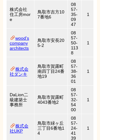
08
株式会社
57-
鳥取市吉方10
住工房mor
35-
1
7番地6
e
09
47
08
57-
wood's
鳥取市安長20
50-
1
company
5-2
113
architects
8
08
鳥取市賀露町
57-
株式会
南四丁目24番
38-
1
社ダンキ
地19
36
01
08
DaLion二
57-
鳥取市賀露町
級建築士
32-
1
4043番地2
事務所
54
00
08
鳥取市緑ヶ丘
57-
株式会
三丁目6番地1
24-
1
社UKP
4
41
39