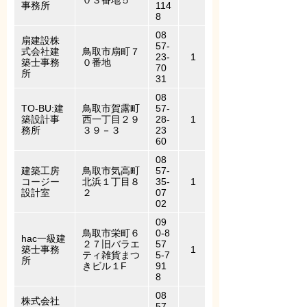
０３番地５
事務所
114
8
08
扇建設株
57-
式会社建
鳥取市扇町７
23-
1
築士事務
０番地
70
所
31
08
TO-BU:建
鳥取市賀露町
57-
築設計事
西一丁目２９
28-
1
務所
３９－３
23
60
08
建築工房
鳥取市気高町
57-
コージー
北浜１丁目８
35-
1
設計室
２
07
02
09
鳥取市栄町６
0-8
hac一級建
２７旧バラエ
57
築士事務
1
ティ雑貨まつ
5-7
所
きビル１F
91
8
08
株式会社
57-