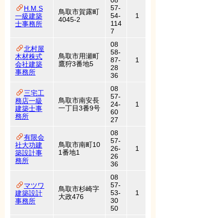
08
57-
H.M.S
鳥取市賀露町
54-
1
一級建築
4045-2
114
士事務所
7
08
北村屋
58-
鳥取市用瀬町
木材株式
87-
1
鷹狩3番地5
会社建築
28
事務所
36
08
三宅工
57-
鳥取市南安長
務店一級
24-
1
一丁目3番9号
建築士事
60
務所
27
08
有限会
57-
鳥取市南町10
社大功建
26-
1
1番地1
築設計事
26
務所
36
08
57-
マツワ
鳥取市杉崎字
53-
1
建築設計
大政476
30
事務所
50