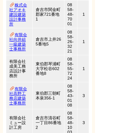
08
株式会
倉吉市関金町
58-
社アオキ
郡家721番地
48-
1
建設建築
1
70
設計事務
01
所
08
有限会
58-
倉吉市上井26
社向井組
26-
1
5番地5
一級建築
32
士事務所
21
08
有限会社
東伯郡琴浦町
58-
成美工務
大字松谷602
55-
1
店設計事
番地8
72
務所
24
08
有限会
58-
東伯郡三朝町
社高野工
43-
3
本泉356-1
務店建築
01
士事務所
08
08
有限会社
倉吉市清谷町
58-
ミュー設
一丁目86番地
48-
3
計工房
2
10
03