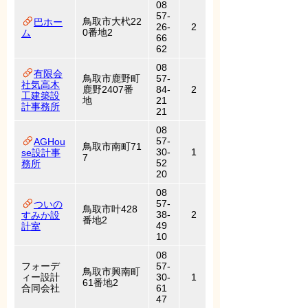
08
57-
鳥取市大杙22
巴ホー
26-
2
0番地2
ム
66
62
08
有限会
鳥取市鹿野町
57-
社気高木
鹿野2407番
84-
2
工建築設
地
21
計事務所
21
08
57-
AGHou
鳥取市南町71
30-
1
se設計事
7
52
務所
20
08
57-
ついの
鳥取市叶428
38-
2
すみか設
番地2
49
計室
10
08
フォーデ
57-
鳥取市興南町
ィー設計
30-
1
61番地2
合同会社
61
47