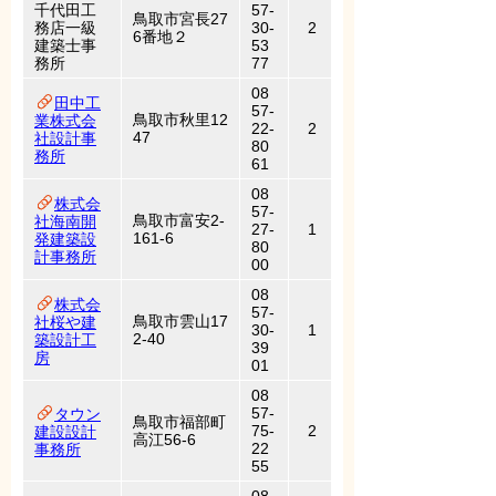
千代田工
57-
鳥取市宮長27
務店一級
30-
2
6番地２
建築士事
53
務所
77
08
田中工
57-
鳥取市秋里12
業株式会
22-
2
47
社設計事
80
務所
61
08
株式会
57-
鳥取市富安2-
社海南開
27-
1
161-6
発建築設
80
計事務所
00
08
株式会
57-
鳥取市雲山17
社桜や建
30-
1
2-40
築設計工
39
房
01
08
57-
タウン
鳥取市福部町
75-
2
建設設計
高江56-6
22
事務所
55