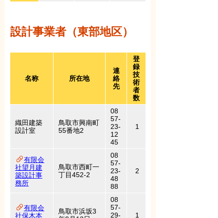
設計事業者（東部地区）
登
録
連
技
名称
所在地
絡
術
先
者
数
08
57-
織田建築
鳥取市興南町
23-
1
設計室
55番地2
12
45
08
有限会
57-
鳥取市西町一
社望月建
23-
2
丁目452-2
築設計事
48
務所
88
08
57-
有限会
鳥取市浜坂3
29-
1
社保木本