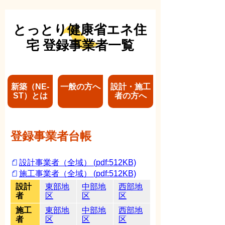
とっとり健康省エネ住
宅 登録事業者一覧
新築（NE-
一般の方へ
設計・施工
ST）とは
者の方へ
登録事業者台帳
設計事業者（全域） (pdf:512KB)
施工事業者（全域） (pdf:512KB)
設計
東部地
中部地
西部地
者
区
区
区
施工
東部地
中部地
西部地
者
区
区
区