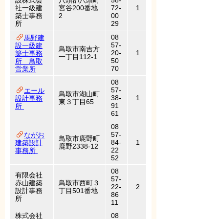
設株式会
八頭郡八頭町
58-
社一級建
宮谷200番地
72-
1
築士事務
2
00
所
29
08
馬野建
57-
設一級建
鳥取市南吉方
20-
1
築士事務
一丁目112-1
50
所 鳥取
70
営業所
08
57-
エール
鳥取市湖山町
38-
1
設計事務
東３丁目65
91
所
61
08
57-
ながお
鳥取市鹿野町
84-
1
建築設計
鹿野2338-12
22
事務所
52
08
有限会社
57-
赤山建築
鳥取市西町３
22-
2
設計事務
丁目501番地
86
所
11
株式会社
08