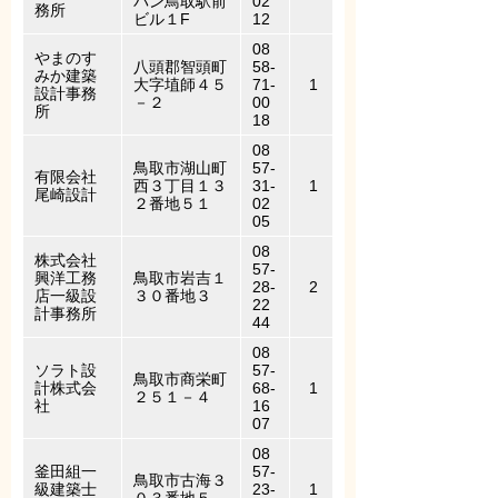
パン鳥取駅前
02
務所
ビル１F
12
08
やまのす
八頭郡智頭町
58-
みか建築
大字埴師４５
71-
1
設計事務
－２
00
所
18
08
鳥取市湖山町
57-
有限会社
西３丁目１３
31-
1
尾崎設計
２番地５１
02
05
08
株式会社
57-
興洋工務
鳥取市岩吉１
28-
2
店一級設
３０番地３
22
計事務所
44
08
ソラト設
57-
鳥取市商栄町
計株式会
68-
1
２５１－４
社
16
07
08
釜田組一
57-
鳥取市古海３
級建築士
23-
1