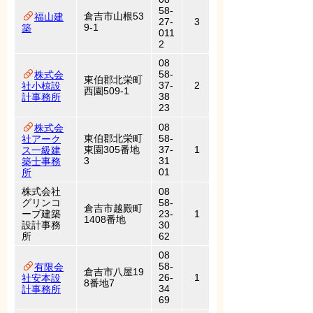
58-
倉吉市山根53
福山建
27-
3
9-1
築
011
2
08
58-
株式会
東伯郡北栄町
37-
2
社小椋設
西園509-1
38
計事務所
23
08
株式会
東伯郡北栄町
58-
社アーク
東園305番地
37-
1
ス一級建
3
31
築士事務
01
所
株式会社
08
グリンコ
58-
倉吉市越殿町
ープ建築
23-
1
1408番地
設計事務
30
所
62
08
58-
有限会
倉吉市八屋19
26-
1
社安本設
8番地7
34
計事務所
69