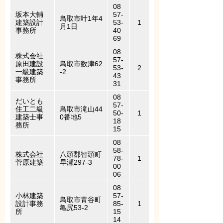
08
坂本大輔
57-
鳥取市叶1年4
建築設計
53-
1
月1日
事務所
40
69
08
株式会社
57-
原田建設
鳥取市数津62
53-
2
一級建築
-2
43
事務所
31
08
だいとも
57-
住工二級
鳥取市滝山44
50-
1
建築士事
0番地5
18
務所
15
08
58-
株式会社
八頭郡智頭町
78-
1
菅原建築
早瀬297-3
00
06
08
小林建築
57-
鳥取市青谷町
設計事務
85-
1
亀尻53-2
所
15
14