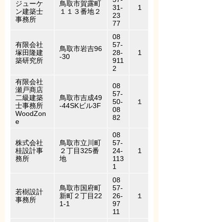
ジューケ
鳥取市賀露町
31-
1
ン建築士
１１３番地２
23
事務所
77
08
有限会社
57-
鳥取市岩吉96
塚田隆建
28-
1
-30
築研究所
911
2
有限会社
08
瀬戸商店
57-
二級建築
鳥取市吉成49
50-
１
士事務所
-44SKビル3F
08
WoodZon
82
e
08
株式会社
鳥取市立川町
57-
桂設計事
２丁目325番
24-
1
務所
地
113
1
08
鳥取市国府町
57-
若樹設計
新町２丁目22
26-
１
事務所
1-1
97
11