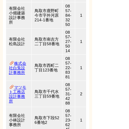
08
有限会社
鳥取市鹿野町
57-
小畑建築
今市字外河原
84-
1
設計事務
214-1番地
32
所
50
08
57-
有限会社
鳥取市南吉方
27-
1
松島設計
二丁目58番地
50
14
08
57-
株式会
鳥取市西町二
22-
1
社白兎設
丁目123番地
83
計事務所
81
08
マツモ
57-
鳥取市千代水
ト工務店
31-
2
三丁目59番地
設計事務
42
所
88
08
有限会社
57-
鳥取市下段52
小林設計
23-
1
6番地2
事務所
62