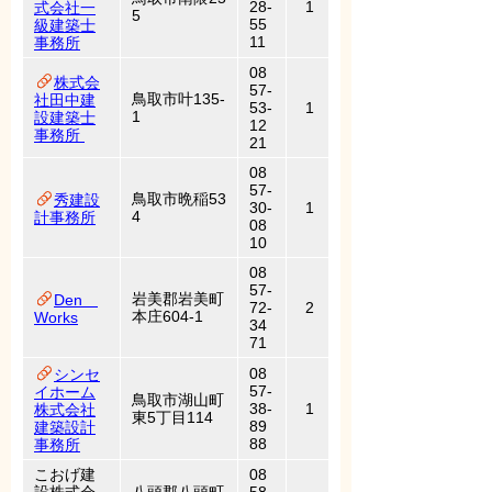
28-
1
式会社一
5
55
級建築士
11
事務所
08
株式会
57-
鳥取市叶135-
社田中建
53-
1
1
設建築士
12
事務所
21
08
57-
鳥取市晩稲53
秀建設
30-
1
4
計事務所
08
10
08
57-
岩美郡岩美町
Den
72-
2
本庄604-1
Works
34
71
08
シンセ
57-
イホーム
鳥取市湖山町
38-
1
株式会社
東5丁目114
89
建築設計
88
事務所
こおげ建
08