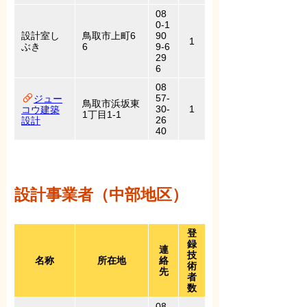
08
0-1
設計室し
鳥取市上町6
90
1
ぶき
6
9-6
29
6
08
57-
ジュー
鳥取市浜坂東
30-
1
コウ建築
1丁目1-1
26
設計
40
設計事業者（中部地区）
登
録
連
技
名称
所在地
絡
術
先
者
数
08