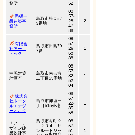
務所
52
08
57-
懸樋一
鳥取市桂見57
28-
2
級建築事
3番地
47
務所
88
08
57-
有限会
鳥取市田島79
26-
1
社アーキ
7番
68
テック
88
08
57-
中嶋建築
鳥取市南吉方
32-
1
計画室
二丁目59番地
52
04
08
株式会
57-
鳥取市卯垣三
社トータ
22-
1
丁目515番地
ルエナジ
85
ーオオタ
58
鳥取市今町２
08
ナノ・デ
－２０４ サ
57-
ザイン建
ンルートジャ
51-
1
築設計事