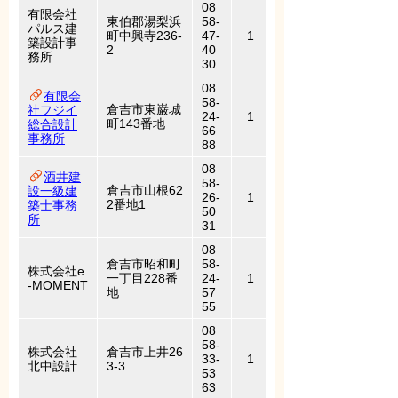
08
有限会社
東伯郡湯梨浜
58-
パルス建
町中興寺236-
47-
1
築設計事
2
40
務所
30
08
有限会
58-
倉吉市東巌城
社フジイ
24-
1
町143番地
総合設計
66
事務所
88
08
酒井建
58-
倉吉市山根62
設一級建
26-
1
2番地1
築士事務
50
所
31
08
倉吉市昭和町
58-
株式会社e
一丁目228番
24-
1
-MOMENT
地
57
55
08
58-
株式会社
倉吉市上井26
33-
1
北中設計
3-3
53
63