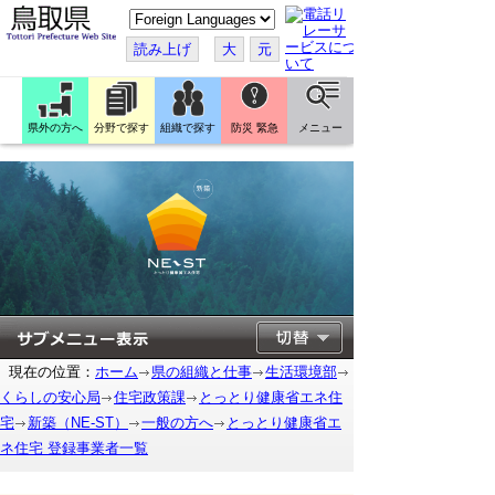
こ
の
ペ
読み上げ
大
元
ー
ジ
を
翻
訳
県外の方へ
分野で探す
組織で探す
防災 緊急
メニュー
す
る
現在の位置：
ホーム
県の組織と仕事
生活環境部
くらしの安心局
住宅政策課
とっとり健康省エネ住
宅
新築（NE-ST）
一般の方へ
とっとり健康省エ
ネ住宅 登録事業者一覧