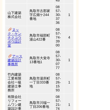
45
08
鳥取市古郡家
57-
山下建築
字広畑ケ244
30-
1
株式会社
番地
37
36
08
ヌッ
57-
ク・ケン
鳥取市福部町
74-
4
チクコウ
湯山422番
39
ボウ設計
00
室
08
57-
アース
鳥取市大覚寺
30-
1
建築設計
13番地1
07
事務所
77
竹内建築
08
工業有限
鳥取市湯所町
57-
会社一級
一丁目333番
26-
1
建築士事
地
15
務所
93
有限会社
08
リフォー
57-
鳥取市川端一
ムワン建
21-
1
丁目206番地
築設計事
74