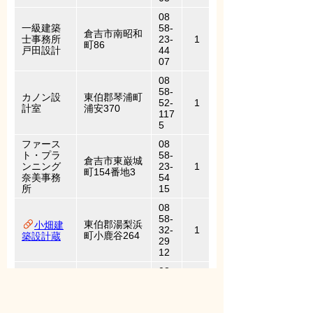
08
一級建築
58-
倉吉市南昭和
士事務所
23-
1
町86
戸田設計
44
07
08
58-
カノン設
東伯郡琴浦町
52-
1
計室
浦安370
117
5
ファース
08
ト・プラ
58-
倉吉市東巌城
ンニング
23-
1
町154番地3
奈美事務
54
所
15
08
58-
東伯郡湯梨浜
小畑建
32-
1
町小鹿谷264
築設計蔵
29
12
08
馬野建
東伯郡琴浦町
58-
設一級建
大字赤碕184
49-
1
築士事務
0番地1
22
所