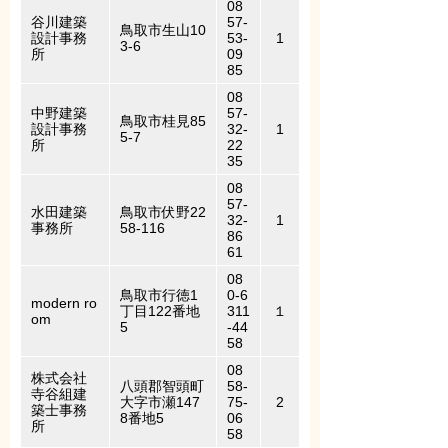
08
谷川建築
57-
鳥取市生山10
設計事務
53-
1
3-6
所
09
85
08
中野建築
57-
鳥取市桂見85
設計事務
32-
1
5-7
所
22
35
08
57-
水田建築
鳥取市伏野22
32-
1
事務所
58-116
86
61
08
鳥取市行徳1
0-6
modern ro
丁目122番地
311
１
om
5
-44
58
08
株式会社
八頭郡智頭町
58-
寺谷組建
大字市瀬147
75-
2
築士事務
8番地5
06
所
58