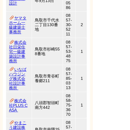
年9月13日
05
設計
86
08
ヤマタ
鳥取市千代水
57-
ホーム一
二丁目130番
30-
2
級建築士
地
52
事務所
11
08
株式会
57-
社日栄住
鳥取市杉崎55
53-
1
宅一級建
8番地
48
築設計事
75
務所
08
いなば
57-
ハウジン
鳥取市青谷町
85-
1
グ株式会
養郷211
03
社設計事
13
務所
08
58-
株式会
八頭郡智頭町
75-
1
社PLUS C
南方442
36
ASA
70
08
やまこ
57-
う建設株
鳥取市南隈25