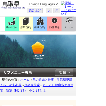
こ
の
ペ
読み上げ
大
元
ー
ジ
を
翻
訳
県外の方へ
分野で探す
組織で探す
防災 緊急
メニュー
す
る
現在の位置：
ホーム
県の組織と仕事
生活環境部
くらしの安心局
住宅政策課
とっとり健康省エネ住
宅
新築（NE-ST）
NE-STとは