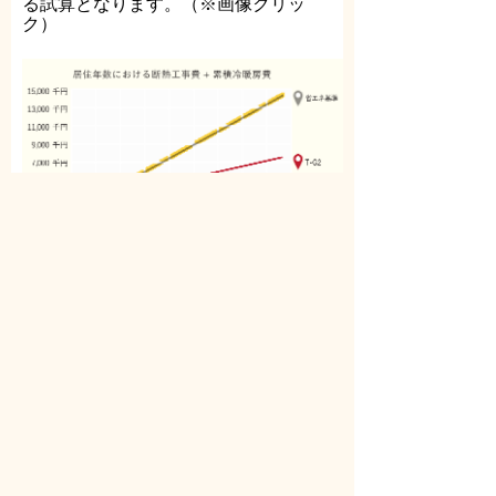
る試算となります。（※画像クリッ
ク）
＜高気密によりきれいな空気を＞
住宅には24時間換気が義務化されてい
ますが、隙間の多い家では空気をうま
く入れ替えることができません。高気
密な家は、コロナ禍でもきれいな空気
で安心して暮らせる住まいとなりま
す。