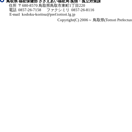
鳥取県 福祉保健部 ささえあい福祉局 孤独・孤立対策課
ネ
住所 〒680-8570 鳥取県鳥取市東町1丁目220
ッ
電話
0857-26-7158
ファクシミリ 0857-26-8116
ト
E-mail kodoku-koritsu@pref.tottori.lg.jp
へ
Copyright(C) 2006～ 鳥取県(Tottori Prefect
の