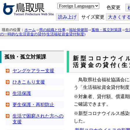
こ
色変更
の
ペ
ー
読み上げ
サイズ変更
大
きくす
ジ
を
翻
現在の位置：
ホーム
県の組織と仕事
福祉保健部
孤独・孤立対策課
生
訳
の一時的な生活資金の貸付(生活福祉資金貸付制度)
す
る
孤独・孤立対策課
新型コロナウイ
活資金の貸付(生
ヤングケアラー支援
鳥取県社会福祉協議会に
ひきこもり支援
う「生活福祉資金貸付制度
生活保護
※対象者、貸付額、償還期
ご確認できます。
更生保護・再犯防止
※新型コロナウイルス感染
生活で困窮された方への
した。
支援