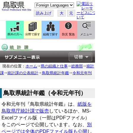
こ
の
ペ
読み上げ
大
元
ー
ジ
を
翻
訳
県外の方へ
分野で探す
組織で探す
防災 緊急
メニュー
す
る
現在の位置：
ホーム
県の組織と仕事
総務部
統計
課
統計課の公表統計
鳥取県統計年鑑
令和元年刊
鳥取県統計年鑑（令和元年刊）
令和元年刊『鳥取県統計年鑑』は、
紙版を
鳥取県庁統計課で販売
しているほか、MS-
Excelファイル版（一部はPDFファイル）
をこのページで公開しています。なお、
別
ページでは全体のPDFファイル版も公開
し