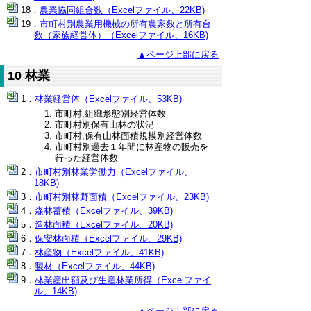
農業協同組合数（Excelファイル、22KB)
市町村別農業用機械の所有農家数と所有台
数（家族経営体）（Excelファイル、16KB)
▲ページ上部に戻る
10 林業
林業経営体（Excelファイル、53KB)
市町村,組織形態別経営体数
市町村別保有山林の状況
市町村,保有山林面積規模別経営体数
市町村別過去１年間に林産物の販売を
行った経営体数
市町村別林業労働力（Excelファイル、
18KB)
市町村別林野面積（Excelファイル、23KB)
森林蓄積（Excelファイル、39KB)
造林面積（Excelファイル、20KB)
保安林面積（Excelファイル、29KB)
林産物（Excelファイル、41KB)
製材（Excelファイル、44KB)
林業産出額及び生産林業所得（Excelファイ
ル、14KB)
▲ページ上部に戻る