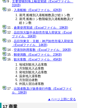
主要貨物別海上輸送実績（Excelファイル、
31KB)
入港船舶（Excelファイル、42KB)
港湾,船種別入港船舶数及び総トン数
港湾,船舶トン数階級別入港船舶数及び
総トン数
倉庫使用実績（Excelファイル、19KB)
品目別大阪中央卸売市場入荷状況（Excel
ファイル、16KB)
品目別東京・京都・神戸卸売市場入荷状況
（Excelファイル、14KB)
空港別利用客数（Excelファイル、16KB)
郵便局数（Excelファイル、23KB)
観光客数（Excelファイル、45KB)
地域別観光入込客数
月別観光入込客数
発地別観光入込客数
温泉地入湯客数
月別宿泊者数
外国人宿泊者客数
出国者数及び旅券発行件数（Excelファイ
ル、18KB)
▲ページ上部に戻る
17 商業