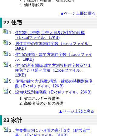
価格順位表
▲ページ上部に戻る
22 住宅
住宅数,世帯数,世帯人員及び住宅の規模
（Excelファイル、17KB)
居住世帯の有無別住宅数（Excelファイル、
16KB)
住宅の種類・建て方別住宅数（Excelファイ
ル、19KB)
住宅の所有関係,建て方別専用住宅数及び１
住宅当たり延べ面積（Excelファイル、
12KB)
住宅の建て方,階数,構造・建築の時期別住宅
数（Excelファイル、12KB)
設備状況別住宅数（Excelファイル、23KB)
省エネルギー設備等
高齢者等のための設備
▲ページ上部に戻る
23 家計
主要費目別１か月間の家計収支（勤労者世
帯）（Excelファイル、31KB)