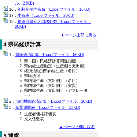
ル、23KB)
年齢別平均余命（Excelファイル、16KB)
生命表（Excelファイル、29KB)
都道府県別人口移動数（Excelファイル、
20KB)
▲ページ上部に戻る
4 県民経済計算
県民経済計算（Excelファイル、56KB)
県（国）民経済計算関連指標
県内総生産勘定（生産側と支出側）
経済活動別県内総生産（名目）
県民所得
県内総生産（支出側）（名目）
県内総生産（支出側）（実質）
県内総生産（支出側）（デフレータ
ー）
市町村民経済計算（Excelファイル、16KB)
産業連関表（Excelファイル、33KB)
生産者価格評価表
投入係数表
▲ページ上部に戻る
5 通貨