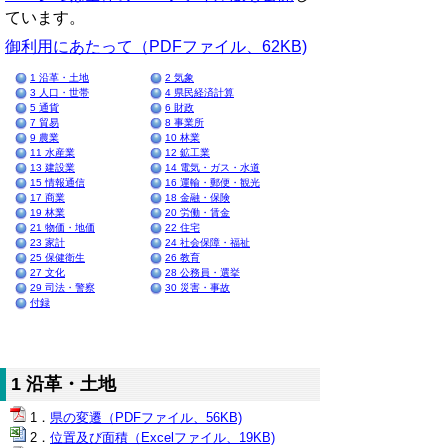
ています。
御利用にあたって（PDFファイル、62KB)
1 沿革・土地
2 気象
3 人口・世帯
4 県民経済計算
5 通貨
6 財政
7 貿易
8 事業所
9 農業
10 林業
11 水産業
12 鉱工業
13 建設業
14 電気・ガス・水道
15 情報通信
16 運輸・郵便・観光
17 商業
18 金融・保険
19 林業
20 労働・賃金
21 物価・地価
22 住宅
23 家計
24 社会保障・福祉
25 保健衛生
26 教育
27 文化
28 公務員・選挙
29 司法・警察
30 災害・事故
付録
1 沿革・土地
県の変遷（PDFファイル、56KB)
位置及び面積（Excelファイル、19KB)