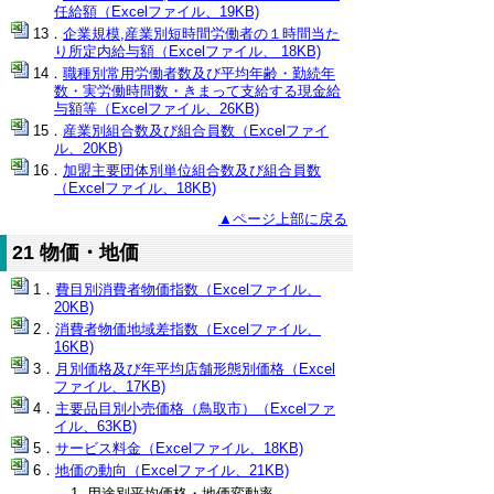
任給額（Excelファイル、19KB)
企業規模,産業別短時間労働者の１時間当た
り所定内給与額（Excelファイル、 18KB)
職種別常用労働者数及び平均年齢・勤続年
数・実労働時間数・きまって支給する現金給
与額等（Excelファイル、26KB)
産業別組合数及び組合員数（Excelファイ
ル、20KB)
加盟主要団体別単位組合数及び組合員数
（Excelファイル、18KB)
▲ページ上部に戻る
21 物価・地価
費目別消費者物価指数（Excelファイル、
20KB)
消費者物価地域差指数（Excelファイル、
16KB)
月別価格及び年平均店舗形態別価格（Excel
ファイル、17KB)
主要品目別小売価格（鳥取市）（Excelファ
イル、63KB)
サービス料金（Excelファイル、18KB)
地価の動向（Excelファイル、21KB)
用途別平均価格・地価変動率