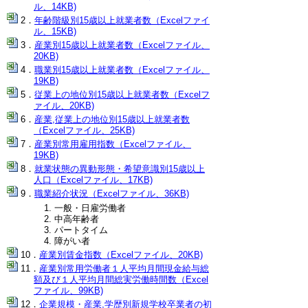
ル、14KB)
年齢階級別15歳以上就業者数（Excelファイ
ル、15KB)
産業別15歳以上就業者数（Excelファイル、
20KB)
職業別15歳以上就業者数（Excelファイル、
19KB)
従業上の地位別15歳以上就業者数（Excelフ
ァイル、20KB)
産業,従業上の地位別15歳以上就業者数
（Excelファイル、25KB)
産業別常用雇用指数（Excelファイル、
19KB)
就業状態の異動形態・希望意識別15歳以上
人口（Excelファイル、17KB)
職業紹介状況（Excelファイル、36KB)
一般・日雇労働者
中高年齢者
パートタイム
障がい者
産業別賃金指数（Excelファイル、20KB)
産業別常用労働者１人平均月間現金給与総
額及び１人平均月間総実労働時間数（Excel
ファイル、99KB)
企業規模・産業,学歴別新規学校卒業者の初