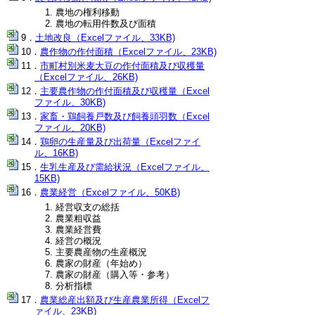
農地の権利移動
農地の転用件数及び面積
土地改良（Excelファイル、33KB)
農作物の作付面積（Excelファイル、23KB)
市町村別米麦大豆の作付面積及び収穫量
（Excelファイル、26KB)
主要農作物の作付面積及び収穫量（Excel
ファイル、30KB)
家畜・鶏飼養戸数及び飼養頭羽数（Excel
ファイル、20KB)
鶏卵の生産量及び出荷量（Excelファイ
ル、16KB)
生乳生産及び需給状況（Excelファイル、
15KB)
農業経営（Excelファイル、50KB)
経営収支の総括
農業粗収益
農業経営費
経営の概況
主要農産物の生産概況
農家の財産（年始め）
農家の財産（購入等・参考）
分析指標
農業総産出額及び生産農業所得（Excelフ
ァイル、23KB)