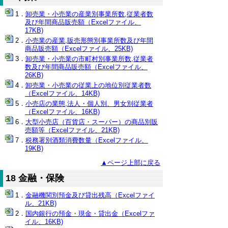
卸売業・小売業の産業別事業所数,従業者数
及び年間商品販売額（Excelファイル、
17KB)
小売業の産業,販売形態別事業所数及び年間
商品販売額（Excelファイル、25KB)
卸売業・小売業の市町村別事業所数,従業者
数及び年間商品販売額（Excelファイル、
26KB)
卸売業・小売業の従業上の地位別従業者数
（Excelファイル、14KB)
小売店の業態,法人・個人別、男女別従業者
（Excelファイル、16KB)
大型小売店（百貨店・スーパー）の商品別販
売額等（Excelファイル、21KB)
税務署別酒類消費数量（Excelファイル、
19KB)
▲ページ上部に戻る
18 金融・保険
金融機関別預金及び貸出残高（Excelファイ
ル、21KB)
国内銀行の預金・現金・貸出金（Excelファ
イル、16KB)