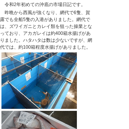
令和
2
年初めての沖底の市場日記です。
昨晩から西風が強くなり、網代で
6
隻、賀
露でも全船
5
隻の入港がありました。網代で
は、ズワイガニとカレイ類を狙った操業とな
っており、アカガレイは約400箱水揚げがあ
りました。ハタハタは数は少ないですが、網
代では、約
100
箱程度水揚げがありました。