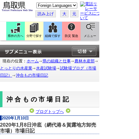
こ
の
ペ
読み上げ
大
元
ー
ジ
を
翻
訳
県外の方へ
分野で探す
組織で探す
防災 緊急
メニュー
す
る
現在の位置：
ホーム
県の組織と仕事
農林水産部
とっとりの水産業
水産試験場
試験場ブログ（市場
日記）
沖合もの市場日記
沖合もの市場日記
ブログトップへ
2020年1月10日
2020年1月8日沖底（網代港＆賀露地方卸売
市場）市場日記