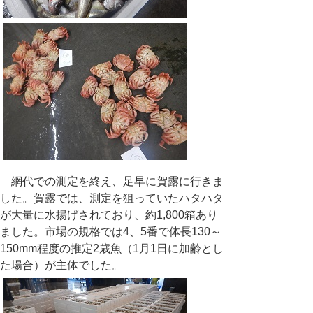
網代での測定を終え、足早に賀露に行きま
した。賀露では、測定を狙っていたハタハタ
が大量に水揚げされており、約
1,800
箱あり
ました。市場の規格では
4
、
5
番で体長
130
～
150mm
程度の推定2
歳魚（1月1日に加齢とし
た場合）が主体でした。