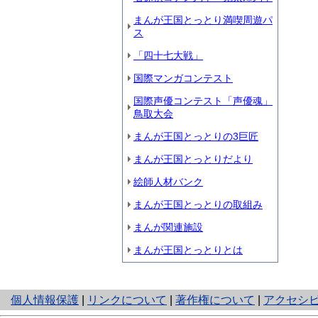
まんが王国とっとり満喫周遊パ
ス
「四十七大戦」
国際マンガコンテスト
国際声優コンテスト「声優魂」
鳥取大会
まんが王国とっとりの3巨匠
まんが王国とっとりだより
絵師人材バンク
まんが王国とっとりの取組み
まんが関連施設
まんが王国とっとりとは
と
個人情報保護
|
リンクについて
|
著作権について
|
アクセシ
り