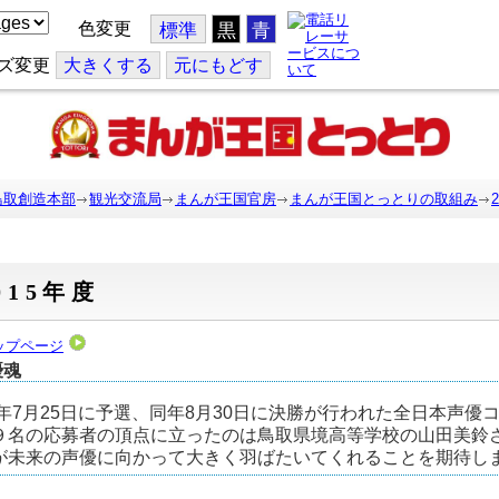
色変更
標準
黒
青
ズ変更
大
きくする
元
にもどす
鳥取創造本部
観光交流局
まんが王国官房
まんが王国とっとりの取組み
015年度
ップページ
優魂
15年7月25日に予選、同年8月30日に決勝が行われた全日本声
９名の応募者の頂点に立ったのは鳥取県境高等学校の山田美鈴
が未来の声優に向かって大きく羽ばたいてくれることを期待し