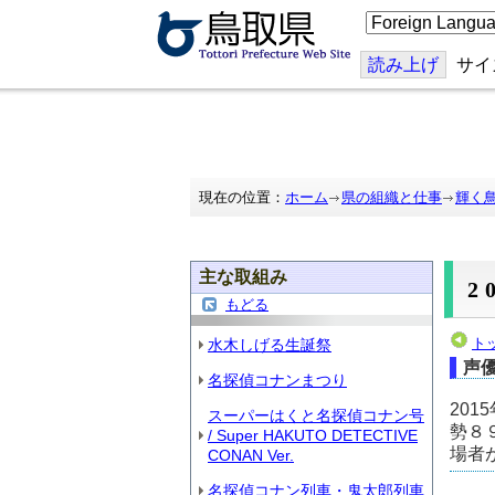
こ
の
ペ
ー
読み上げ
サイ
ジ
を
翻
訳
す
る
現在の位置：
ホーム
県の組織と仕事
輝く
主な取組み
2
もどる
ト
水木しげる生誕祭
声
名探偵コナンまつり
20
スーパーはくと名探偵コナン号
勢８
/ Super HAKUTO DETECTIVE
場者
CONAN Ver.
名探偵コナン列車・鬼太郎列車