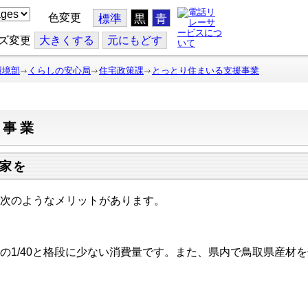
色変更
標準
黒
青
ズ変更
大
きくする
元
にもどす
環境部
くらしの安心局
住宅政策課
とっとり住まいる支援事業
援事業
家を
次のようなメリットがあります。
の1/40と格段に少ない消費量です。また、県内で鳥取県産材