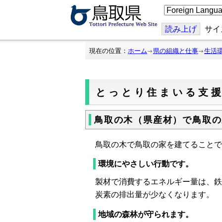
こ
の
ペ
ー
読み上げ
サイ
ジ
を
翻
現在の位置：
ホーム
県の組織と仕事
生活
訳
す
る
とっとり住まいる支
鳥取の木（県産材）で鳥取の
鳥取の木で鳥取の家を建てることで
環境にやさしい行動です。
製材で消費するエネルギー量は、鉄
炭素の排出量が少なくなります。
地域の森林が守られます。