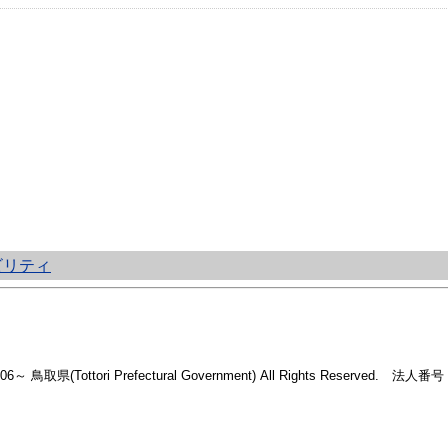
ビリティ
2006～ 鳥取県(Tottori Prefectural Government) All Rights Reserved. 法人番号