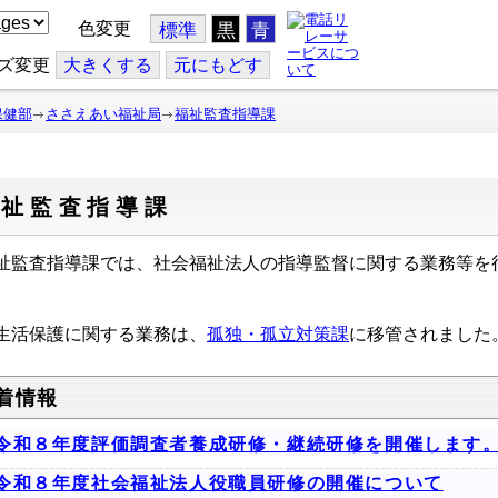
色変更
標準
黒
青
ズ変更
大
きくする
元
にもどす
保健部
ささえあい福祉局
福祉監査指導課
福祉監査指導課
祉監査指導課では、社会福祉法人の指導監督に関する業務等を
生活保護に関する業務は、
孤独・孤立対策課
に移管されました
着情報
令和８年度評価調査者養成研修・継続研修を開催します
令和８年度社会福祉法人役職員研修の開催について