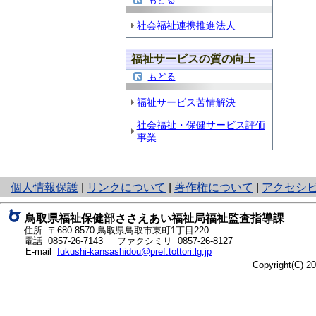
社会福祉連携推進法人
福祉サービスの質の向上
もどる
福祉サービス苦情解決
社会福祉・保健サービス評価
事業
と
個人情報保護
|
リンクについて
|
著作権について
|
アクセシ
り
ネ
鳥取県福祉保健部ささえあい福祉局福祉監査指導課
ッ
住所 〒680-8570
鳥取県鳥取市東町1丁目220
ト
電話
0857-26-7143
ファクシミリ 0857-26-8127
E-mail
fukushi-kansashidou@pref.tottori.lg.jp
へ
Copyright(C) 
の