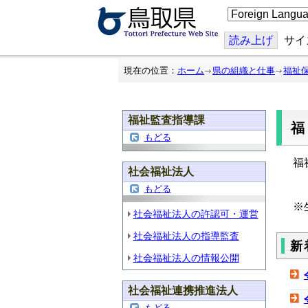
こ
の
ペ
ー
読み上げ
サイ
ジ
を
翻
現在の位置：
ホーム
県の組織と仕事
福祉
訳
す
る
福祉監査指導課
もどる
福
社会福祉法人
もどる
※
社会福祉法人の許認可・運営
社会福祉法人の指導監査
新
社会福祉法人の情報公開
社会福祉連携推進法人
もどる