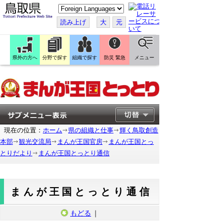
こ
の
ペ
読み上げ
大
元
ー
ジ
を
翻
訳
県外の方へ
分野で探す
組織で探す
防災 緊急
メニュー
す
る
現在の位置：
ホーム
県の組織と仕事
輝く鳥取創造
本部
観光交流局
まんが王国官房
まんが王国とっ
とりだより
まんが王国とっとり通信
まんが王国とっとり通信
もどる
｜