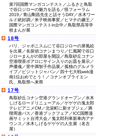
第7回国際マンガコンテスト／ふるさと鳥取
で谷口ジローの魅力を語る／怪フォーラム
2019／青山剛昌先生と話そうDAY／水木ワー
ルド絶好調／米子映画事変／ヒマチの嬢王／
国際マンガコンテストin台中／鳥取県高等学
校まんが展
18号
パリ、ジャポニスムにて谷口ジローの屏風絵
を出展／名探偵コナンまつり／仁風閣で谷口
ジローまんがの部屋を開設／鳥取砂丘コナン
空港喫茶ポアロにサイン入りのお皿を展示／
声優魂／里中満智子作品展／孤独のグルメラ
イブ／ビジットジャパン／四十七大戦web漫
画1位おめでとう！／コナンオブライエン
氏、鳥取県へ来県
17号
鳥取砂丘コナン空港グランドオープン／水木
しげるロードリニューアル／ゲゲゲの鬼太郎
テレビアニメCM／北栄町に新オブジェ／満
喫周遊パス／香港ブックフェア／ICC国際漫
画サミット台湾大会／鬼太郎列車新車内アナ
ウンス／水木しげるゲゲゲの人生展（名古
屋）