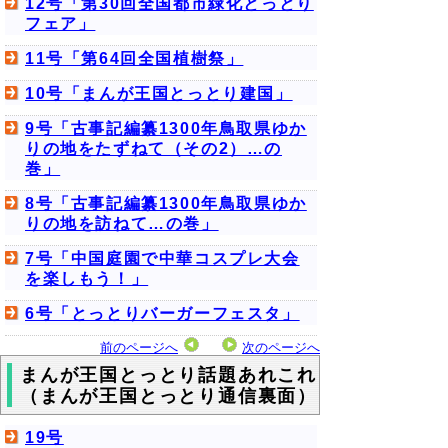
12号「第30回全国都市緑化とっとり
フェア」
11号「第64回全国植樹祭」
10号「まんが王国とっとり建国」
9号「古事記編纂1300年鳥取県ゆか
りの地をたずねて（その2）…の
巻」
8号「古事記編纂1300年鳥取県ゆか
りの地を訪ねて…の巻」
7号「中国庭園で中華コスプレ大会
を楽しもう！」
6号「とっとりバーガーフェスタ」
前のページへ
次のページへ
まんが王国とっとり話題あれこれ
（まんが王国とっとり通信裏面）
19号