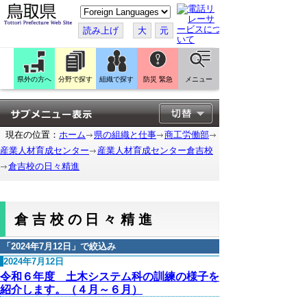
こ
の
ペ
読み上げ
大
元
ー
ジ
を
翻
訳
県外の方へ
分野で探す
組織で探す
防災 緊急
メニュー
す
る
現在の位置：
ホーム
県の組織と仕事
商工労働部
産業人材育成センター
産業人材育成センター倉吉校
倉吉校の日々精進
倉吉校の日々精進
「
2024年7月12日
」で絞込み
2024年7月12日
令和６年度 土木システム科の訓練の様子を
紹介します。（４月～６月）