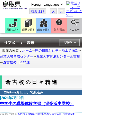
こ
の
ペ
読み上げ
大
元
ー
ジ
を
翻
訳
県外の方へ
分野で探す
組織で探す
防災 緊急
メニュー
す
る
現在の位置：
ホーム
県の組織と仕事
商工労働部
産業人材育成センター
産業人材育成センター倉吉校
倉吉校の日々精進
倉吉校の日々精進
「
2024年7月10日
」で絞込み
2024年7月10日
中学生の職場体験学習（湯梨浜中学校）
2024/07/10 in
ものづくり情報技術科
,
土木システム科
,
木造建築科