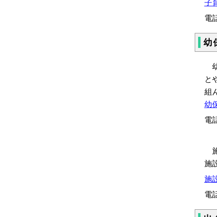
子
電話
幼
幼
と
組
幼
電話
施
施
施
電話