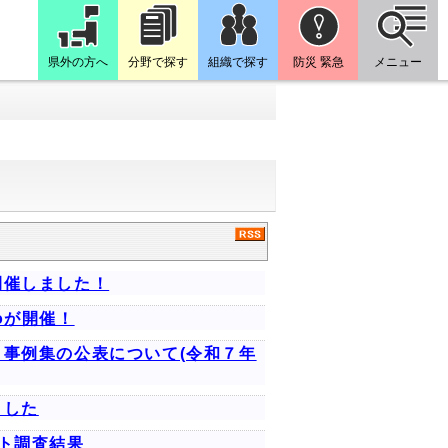
県外の方へ
分野で探す
組織で探す
防災 緊急
メニュー
開催しました！
goが開催！
事例集の公表について(令和７年
ました
ト調査結果