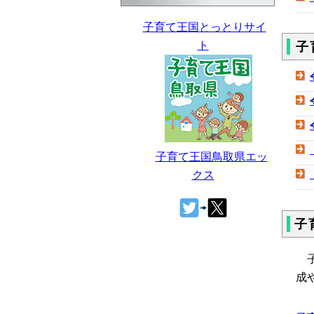
子育て王国とっとりサイ
ト
子
子育て王国鳥取県エッ
クス
子
子
成