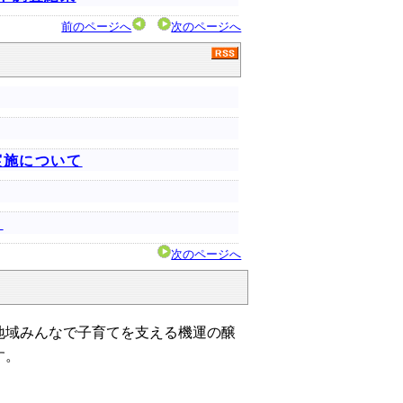
前のページへ
次のページへ
実施について
！
次のページへ
域みんなで子育てを支える機運の醸
す。