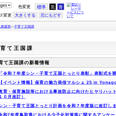
色変更
標準
黒
青
ズ変更
大
きくする
元
にもどす
も家庭部
子育て王国課
子育て王国課
育て王国課の新着情報
「令和７年度シン・子育て王国とっとり表彰」表彰式を
【イベント情報】保育の魅力発信マルシェ 25 in Yona
教育・保育施設等における事故防止に向けたヒヤリハット
１０月改訂）
シン・子育て王国とっとり計画を令和７年度版に改訂し
令和7年度鳥取県における少子化対策等に関するアンケー