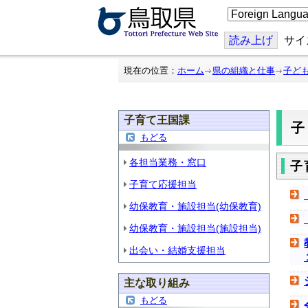
こ
の
ペ
ー
読み上げ
サイ
ジ
を
翻
現在の位置：
ホーム
県の組織と仕事
子ど
訳
す
る
子育て王国課
もどる
各担当業務・窓口
子
子育て応援担当
幼保教育・施設担当(幼保教育)
幼保教育・施設担当(施設担当)
出会い・結婚支援担当
主な取り組み
もどる