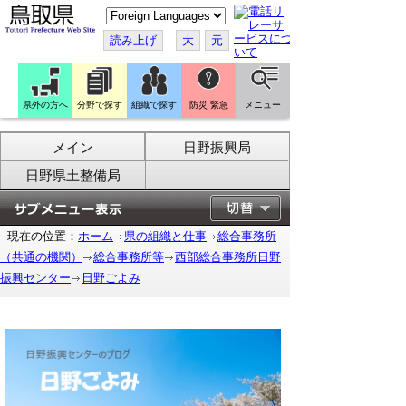
こ
の
ペ
読み上げ
大
元
ー
ジ
を
翻
訳
県外の方へ
分野で探す
組織で探す
防災 緊急
メニュー
す
る
メイン
日野振興局
日野県土整備局
現在の位置：
ホーム
県の組織と仕事
総合事務所
（共通の機関）
総合事務所等
西部総合事務所日野
振興センター
日野ごよみ