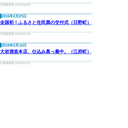
日野振興局 2016/04/18
2016年2月25日
全国初！ふるさと住民票の交付式（日野町）
日野振興局 2016/02/25
2016年2月12日
大岩酒造本店、仕込み真っ最中。（江府町）
日野振興局 2016/02/12
2016年1月14日
霞のドンドさん。今年の天下は誰が取るの
か？（日南町霞）
日野振興局 2016/01/14
2016年1月5日
日南町に移住者向けお試し住宅・高齢者ショ
ートステイ住宅が完成！！