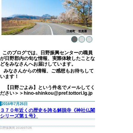
このブログでは、日野振興センターの職員
が日野郡内の旬な情報、実際体験したことな
どをみなさんへお届けしています。
みなさんからの情報、ご感想もお待ちして
います！
【日野ごよみ】という件名でメールしてく
ださい＞＞hino-shinkou@pref.tottori.lg.jp
2016年7月26日
３７０年近くの歴史を誇る解脱寺《神社仏閣
シリーズ第１号》
日野振興局 2016/07/26