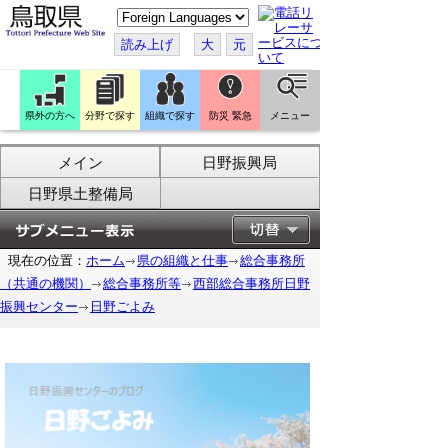
こ
の
ペ
読み上げ
大
元
ー
ジ
を
翻
訳
県外の方へ
分野で探す
組織で探す
防災 緊急
メニュー
す
る
メイン
日野振興局
日野県土整備局
現在の位置：
ホーム
県の組織と仕事
総合事務所
（共通の機関）
総合事務所等
西部総合事務所日野
振興センター
日野ごよみ