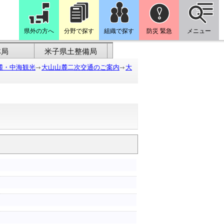
県外の方へ
分野で探す
組織で探す
防災 緊急
メニュー
林局
米子県土整備局
麓・中海観光
大山山麓二次交通のご案内
大