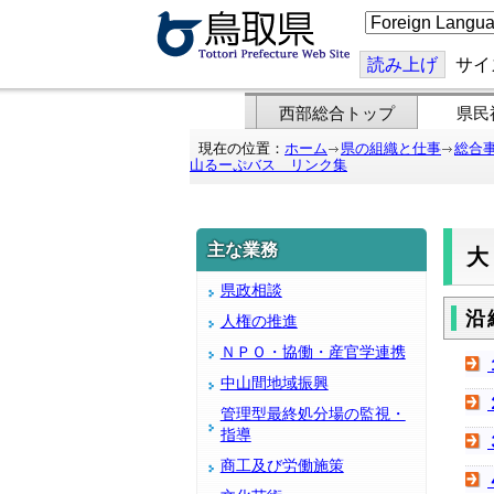
こ
の
ペ
ー
読み上げ
サイ
ジ
を
翻
西部総合トップ
県民
訳
す
現在の位置：
ホーム
県の組織と仕事
総合
る
山るーぷバス リンク集
主な業務
県政相談
沿
人権の推進
ＮＰＯ・協働・産官学連携
中山間地域振興
管理型最終処分場の監視・
指導
商工及び労働施策