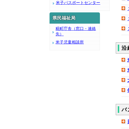
米子パスポートセンター
県民福祉局
糀町庁舎（窓口・連絡
先）
米子児童相談所
沿
バ