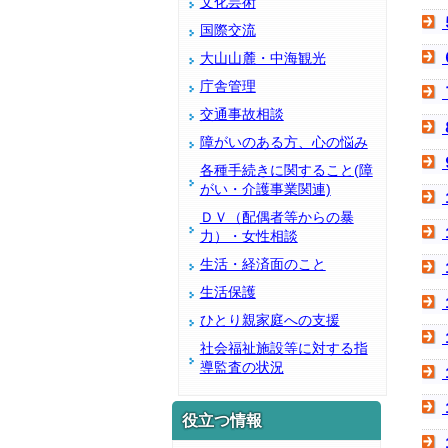
文化芸術
国際交流
大山山麓・中海観光
庁舎管理
交通事故相談
障がいのある方、心の悩み
各種手続きに関すること(障
がい・介護事業関連)
ＤＶ（配偶者等からの暴
力）・女性相談
生活・経済面のこと
生活保護
ひとり親家庭への支援
社会福祉施設等に対する指
導監査の状況
役立つ情報