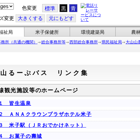
色変更
標準
黒
青
ズ変更
大
きくする
元
にもどす
福祉局
米子保健所
環境建築局
農
事務所（共通の機関）
総合事務所等
西部総合事務所
県民福祉局
大山山
大山るーぷバス リンク集
線観光施設等のホームページ
１ 皆生温泉
２ ＡＮＡクラウンプラザホテル米子
３ 米子駅（ＪＲおでかけネット）
４ お菓子の壽城