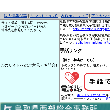
と
個人情報保護
|
リンクについて
|
著作権について
|
アクセシ
り
鳥取県西部総合事務所県民福祉局
サイト構成に関する問い合わせ先
ネ
〒683-0054鳥取県米子市糀町１丁目160 te
（各ページの内容はページ内の
Eメール
seibu-kenminfukushi@pref.t
ッ
連絡先を参照してください）
ト
鳥取県西部総合事務所県民福祉局
へ
〒683-0054 鳥取県米子市糀町１丁目160 T
Eメール：
seibu-kenminfukushi@pref
の
手話リンク
【障がい担当はこちら】
このサイトへのご意見・お問合せ
下のボタンを押すと、通訳オペレ
部リンク）
利用方法：
手話リンクについて
を
電話リレーサービスについて：
電