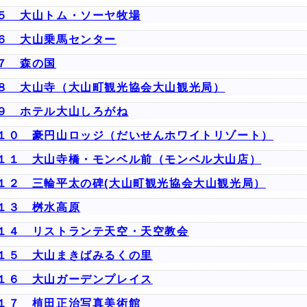
５ 大山トム・ソーヤ牧場
６ 大山乗馬センター
７ 森の国
８ 大山寺（大山町観光協会大山観光局）
９ ホテル大山しろがね
１０ 豪円山ロッジ（だいせんホワイトリゾート）
１１ 大山寺橋・モンベル前（モンベル大山店）
１２ 三輪平太の碑(大山町観光協会大山観光局）
１３ 桝水高原
１４ リストランテ天空・天空教会
１５ 大山まきばみるくの里
１６ 大山ガーデンプレイス
１７ 植田正治写真美術館