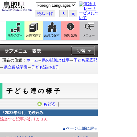
こ
の
ペ
読み上げ
大
元
ー
ジ
を
翻
訳
県外の方へ
分野で探す
組織で探す
防災 緊急
メニュー
す
る
現在の位置：
ホーム
県の組織と仕事
子ども家庭部
県立皆成学園
子ども達の様子
子ども達の様子
もどる
｜
「
2023年6月
」で絞込み
該当する記事がありません
▲ページ上部に戻る