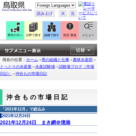
こ
の
ペ
読み上げ
大
元
ー
ジ
を
翻
訳
県外の方へ
分野で探す
組織で探す
防災 緊急
メニュー
す
る
現在の位置：
ホーム
県の組織と仕事
農林水産部
とっとりの水産業
水産試験場
試験場ブログ（市場
日記）
沖合もの市場日記
沖合もの市場日記
「
2021年12月
」で絞込み
2021年12月24日
2021年12月24日 まき網＠境港