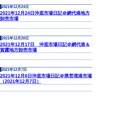
2021年12月24日
2021年12月24日沖底市場日記＠網代港地方
卸売市場
2021年12月20日
2021年12月17日 沖底市場日記＠網代港＆
賀露地方卸売市場
2021年12月7日
2021年12月6日沖底市場日記＠県営境港市場
（2021年12月7日）
▲ページ上部に戻る
と
個人情報保護
|
リンクについて
|
著作権に
り
ついて
|
アクセシビリティ