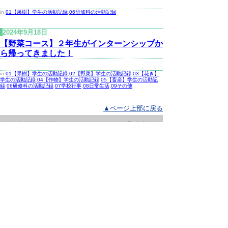
in
01【果樹】学生の活動記録
,
06研修科の活動記録
2024年9月18日
【野菜コース】２年生がインターンシップか
ら帰ってきました！
in
01【果樹】学生の活動記録
,
02【野菜】学生の活動記録
,
03【花き】
学生の活動記録
,
04【作物】学生の活動記録
,
05【畜産】学生の活動記
録
,
06研修科の活動記録
,
07学校行事
,
08日常生活
,
09その他
▲ページ上部に戻る
と
個人情報保護
|
リンクについて
|
著作権に
り
ついて
|
アクセシビリティ
ネ
ッ
鳥取県立農業大学校
住所 〒682-0402
ト
鳥取県倉吉市関金町大鳥居1238番地
へ
電話
0858-45-2411
ファクシミリ 0858-45-2412
の