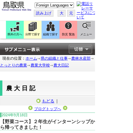
こ
の
ペ
読み上げ
大
元
ー
ジ
を
翻
訳
県外の方へ
分野で探す
組織で探す
防災 緊急
メニュー
す
る
現在の位置：
ホーム
県の組織と仕事
農林水産部
とっとりの農業
農業大学校
農大日記
農大日記
もどる
｜
ブログトップへ
2024年9月18日
【野菜コース】２年生がインターンシップか
ら帰ってきました！