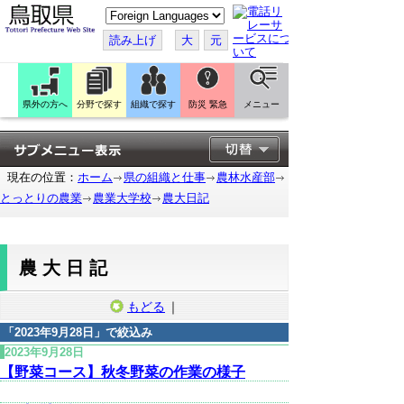
こ
の
ペ
読み上げ
大
元
ー
ジ
を
翻
訳
県外の方へ
分野で探す
組織で探す
防災 緊急
メニュー
す
る
現在の位置：
ホーム
県の組織と仕事
農林水産部
とっとりの農業
農業大学校
農大日記
農大日記
もどる
｜
「
2023年9月28日
」で絞込み
2023年9月28日
【野菜コース】秋冬野菜の作業の様子