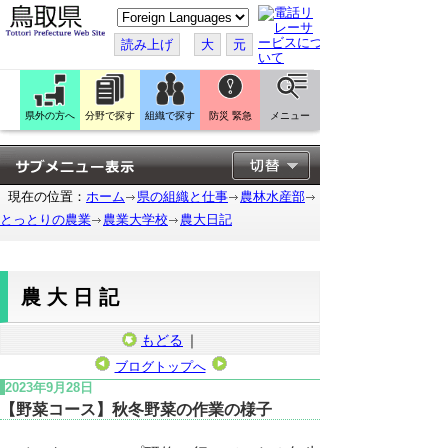
こ
の
ペ
読み上げ
大
元
ー
ジ
を
翻
訳
県外の方へ
分野で探す
組織で探す
防災 緊急
メニュー
す
る
現在の位置：
ホーム
県の組織と仕事
農林水産部
とっとりの農業
農業大学校
農大日記
農大日記
もどる
｜
ブログトップへ
2023年9月28日
【野菜コース】秋冬野菜の作業の様子