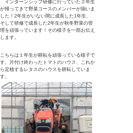
インターンシップ研修に行っていた２年生
が帰ってきて野菜コースのメンバーが揃いま
した！
2
年生がいない間に成長した
1
年生、
そして研修で成長した
2
年生が秋冬野菜の管
理を頑張っています！その様子を一部お伝え
します。
こちらは１年生が耕耘を頑張っている様子で
す。片付け終わったトマトのハウス、これか
ら定植するレタスのハウスを耕耘していま
す。