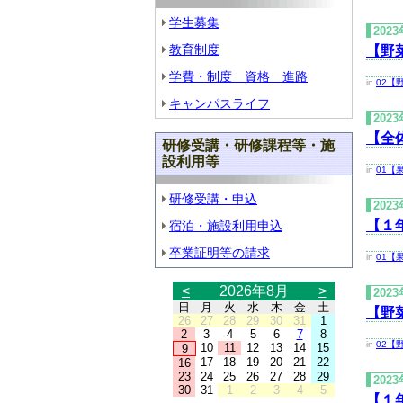
学生募集
202
教育制度
【野
学費・制度 資格 進路
in
02【
キャンパスライフ
202
【全
研修受講・研修課程等・施
設利用等
in
01【
研修受講・申込
202
【１
宿泊・施設利用申込
卒業証明等の請求
in
01【
<
2026年8月
>
202
日
月
火
水
木
金
土
【野
26
27
28
29
30
31
1
2
3
4
5
6
7
8
in
02【
10
11
12
13
14
15
9
17
18
19
20
21
22
16
23
24
25
26
27
28
29
202
30
31
1
2
3
4
5
【１