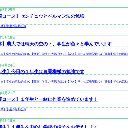
3年5月25日
菜コース】センチュウとベルマン法の勉強
野菜】学生の活動記録
3年5月16日
体】農大では晴天の空の下、学生が色々と学んでいます
果樹】学生の活動記録
,
02【野菜】学生の活動記録
,
03【花き】学生の活動記録
,
04【作物】学生の活
3年4月24日
年生】今日の１年生は農業機械の勉強です
果樹】学生の活動記録
,
02【野菜】学生の活動記録
,
03【花き】学生の活動記録
,
04【作物】学生の活
3年4月21日
菜コース】１年生と一緒に作業を進めています！
野菜】学生の活動記録
3年4月10日
年生】１年生を中心に学校の様子をお伝えします