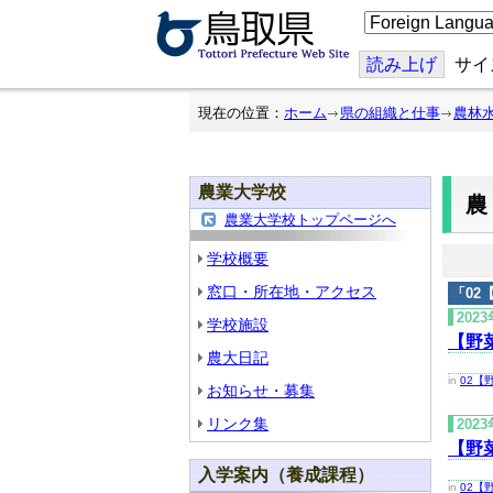
こ
の
ペ
ー
読み上げ
サイ
ジ
を
翻
現在の位置：
ホーム
県の組織と仕事
農林
訳
す
る
農業大学校
農業大学校トップページへ
学校概要
窓口・所在地・アクセス
「
02
202
学校施設
【野
農大日記
in
02【
お知らせ・募集
リンク集
202
【野
入学案内（養成課程）
in
02【