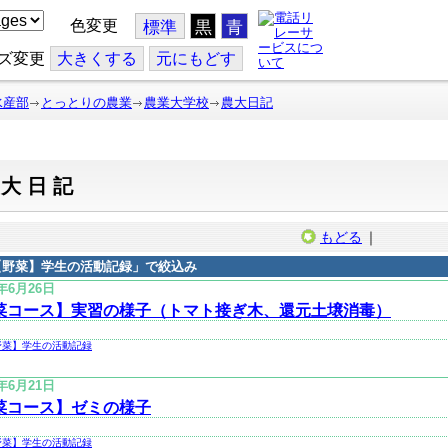
色変更
標準
黒
青
ズ変更
大
きくする
元
にもどす
水産部
とっとりの農業
農業大学校
農大日記
農大日記
もどる
｜
【野菜】学生の活動記録
」で絞込み
3年6月26日
菜コース】実習の様子（トマト接ぎ木、還元土壌消毒）
野菜】学生の活動記録
3年6月21日
菜コース】ゼミの様子
野菜】学生の活動記録