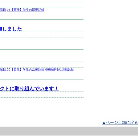
動記録
,
05【畜産】学生の活動記録
加しました
動記録
,
05【畜産】学生の活動記録
,
06研修科の活動記録
ェクトに取り組んでいます！
▲ページ上部に戻る