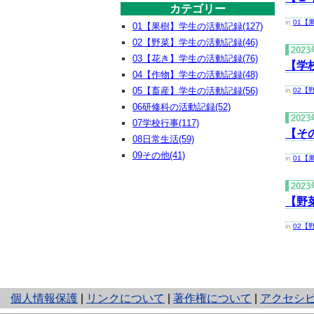
カテゴリー
in
01【
01【果樹】学生の活動記録(127)
02【野菜】学生の活動記録(46)
202
03【花き】学生の活動記録(76)
【学
04【作物】学生の活動記録(48)
05【畜産】学生の活動記録(56)
in
02【
06研修科の活動記録(52)
202
07学校行事(117)
【そ
08日常生活(59)
09その他(41)
in
01【
202
【野
in
02【
と
個人情報保護
|
リンクについて
|
著作権について
|
アクセシ
り