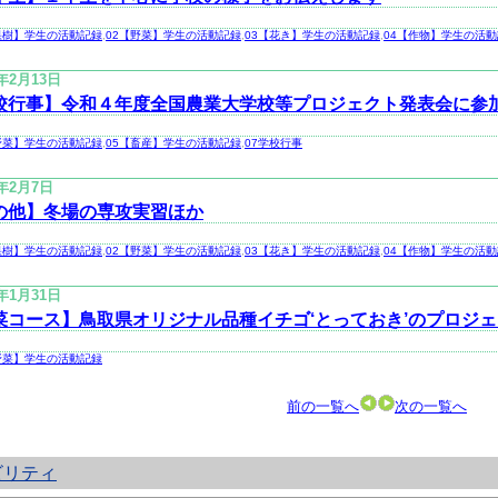
果樹】学生の活動記録
,
02【野菜】学生の活動記録
,
03【花き】学生の活動記録
,
04【作物】学生の活
3年2月13日
校行事】令和４年度全国農業大学校等プロジェクト発表会に参
野菜】学生の活動記録
,
05【畜産】学生の活動記録
,
07学校行事
3年2月7日
の他】冬場の専攻実習ほか
果樹】学生の活動記録
,
02【野菜】学生の活動記録
,
03【花き】学生の活動記録
,
04【作物】学生の活
3年1月31日
菜コース】鳥取県オリジナル品種イチゴ‘とっておき’のプロジ
野菜】学生の活動記録
前の一覧へ
次の一覧へ
ビリティ