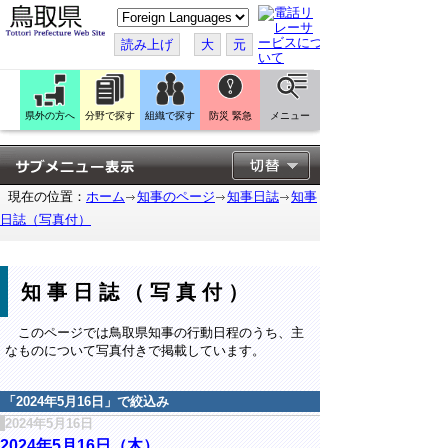
こ
の
ペ
読み上げ
大
元
ー
ジ
を
翻
訳
県外の方へ
分野で探す
組織で探す
防災 緊急
メニュー
す
る
現在の位置：
ホーム
知事のページ
知事日誌
知事
日誌（写真付）
知事日誌（写真付）
このページでは鳥取県知事の行動日程のうち、主
なものについて写真付きで掲載しています。
「
2024年5月16日
」で絞込み
2024年5月16日
2024年5月16日（木）