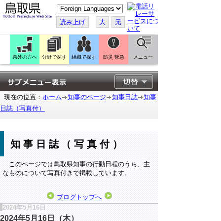
こ
の
ペ
読み上げ
大
元
ー
ジ
を
翻
訳
県外の方へ
分野で探す
組織で探す
防災 緊急
メニュー
す
る
現在の位置：
ホーム
知事のページ
知事日誌
知事
日誌（写真付）
知事日誌（写真付）
このページでは鳥取県知事の行動日程のうち、主
なものについて写真付きで掲載しています。
ブログトップへ
2024年5月16日
2024年5月16日（木）