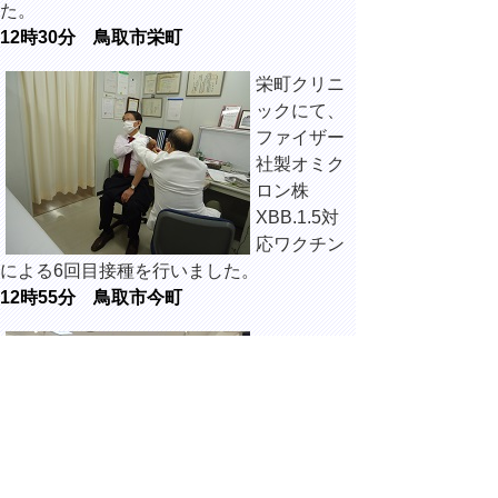
た。
12時30分 鳥取市栄町
栄町クリニ
ックにて、
ファイザー
社製オミク
ロン株
XBB.1.5対
応ワクチン
による6回目接種を行いました。
12時55分 鳥取市今町