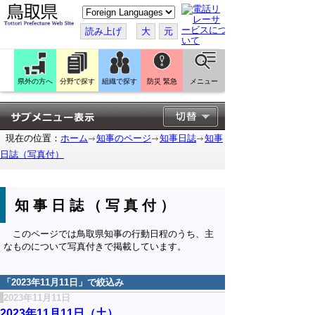
こ
の
ペ
読み上げ
大
元
ー
ジ
を
翻
訳
県外の方へ
分野で探す
組織で探す
防災 緊急
メニュー
す
る
現在の位置：
ホーム
知事のページ
知事日誌
知事
日誌（写真付）
知事日誌（写真付）
このページでは鳥取県知事の行動日程のうち、主
なものについて写真付きで掲載しています。
「
2023年11月11日
」で絞込み
2023年11月11日
2023年11月11日（土）