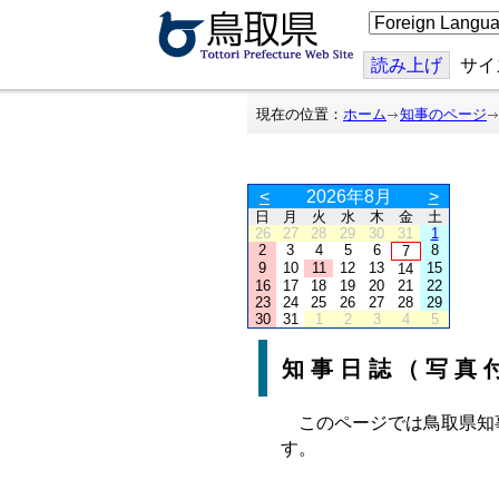
こ
の
ペ
ー
読み上げ
サイ
ジ
を
翻
現在の位置：
ホーム
知事のページ
訳
す
る
<
2026年8月
>
日
月
火
水
木
金
土
26
27
28
29
30
31
1
2
3
4
5
6
8
7
9
10
11
12
13
15
14
16
17
18
19
20
21
22
23
24
25
26
27
28
29
30
31
1
2
3
4
5
知事日誌（写真
このページでは鳥取県知
す。