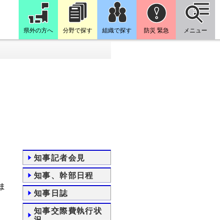
県外の方へ
分野で探す
組織で探す
防災 緊急
メニュー
知事記者会見
知事、幹部日程
ま
知事日誌
知事交際費執行状
況