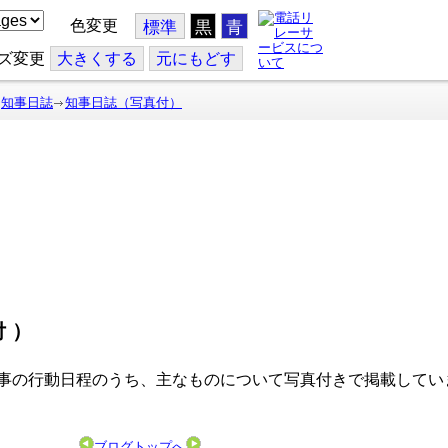
色変更
標準
黒
青
ズ変更
大
きくする
元
にもどす
知事日誌
知事日誌（写真付）
付）
事の行動日程のうち、主なものについて写真付きで掲載してい
ブログトップへ