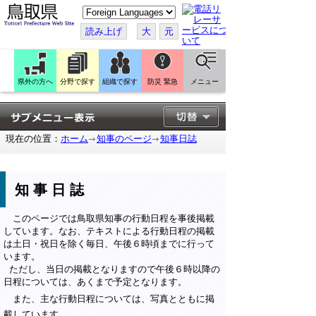
こ
の
ペ
読み上げ
大
元
ー
ジ
を
翻
訳
県外の方へ
分野で探す
組織で探す
防災 緊急
メニュー
す
る
現在の位置：
ホーム
知事のページ
知事日誌
知事日誌
このページでは鳥取県知事の行動日程を事後掲載
しています。なお、テキストによる行動日程の掲載
は土日・祝日を除く毎日、午後６時頃までに行って
います。
ただし、当日の掲載となりますので午後６時以降の
日程については、あくまで予定となります。
また、主な行動日程については、写真とともに掲
載しています。