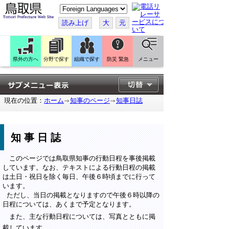
こ
の
ペ
読み上げ
大
元
ー
ジ
を
翻
訳
県外の方へ
分野で探す
組織で探す
防災 緊急
メニュー
す
る
現在の位置：
ホーム
知事のページ
知事日誌
知事日誌
このページでは鳥取県知事の行動日程を事後掲載
しています。なお、テキストによる行動日程の掲載
は土日・祝日を除く毎日、午後６時頃までに行って
います。
ただし、当日の掲載となりますので午後６時以降の
日程については、あくまで予定となります。
また、主な行動日程については、写真とともに掲
載しています。