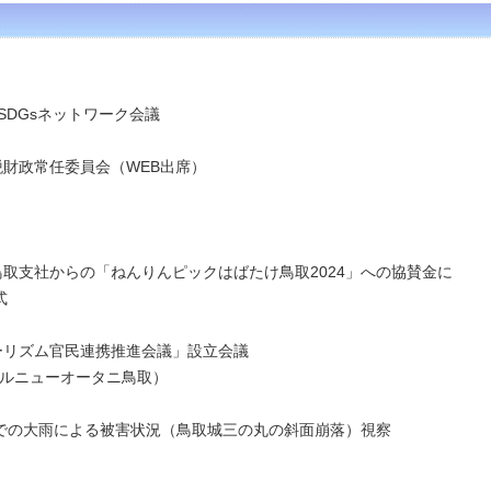
SDGsネットワーク会議
税財政常任委員会（WEB出席）
鳥取支社からの「ねんりんピックはばたけ鳥取2024」への協賛金に
式
ツーリズム官民連携推進会議」設立会議
ューオータニ鳥取）
日までの大雨による被害状況（鳥取城三の丸の斜面崩落）視察