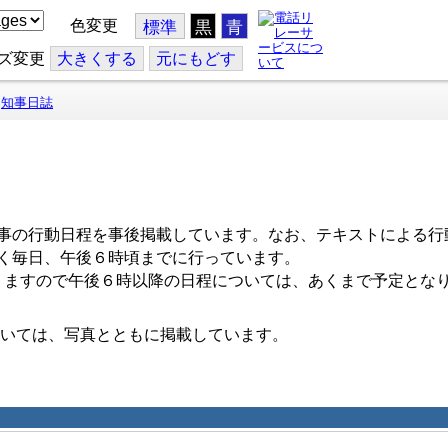
色変更
標準
黒
青
ズ変更
大
きくする
元
にもどす
知事日誌
事の行動日程を事後掲載しています。なお、テキストによる行
く毎日、午後６時頃までに行っています。
ますので午後６時以降の日程については、あくまで予定とな
いては、写真とともに掲載しています。