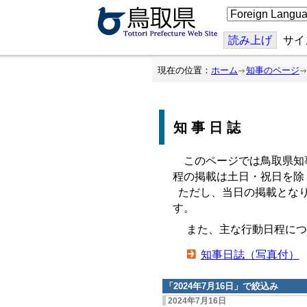
こ
の
ペ
ー
読み上げ
サイ
ジ
を
翻
現在の位置：
ホーム
知事のページ
訳
す
る
知事日誌
このページでは鳥取県知
程の掲載は土日・祝日を除
ただし、当日の掲載となり
す。
また、主な行動日程につ
知事日誌（写真付）
「
2024年7月16日
」で絞込み
2024年7月16日