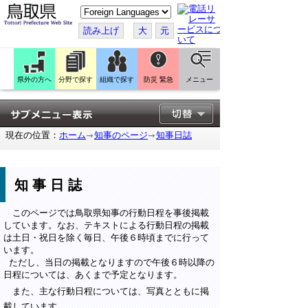
こ
の
ペ
読み上げ
大
元
ー
ジ
を
翻
訳
県外の方へ
分野で探す
組織で探す
防災 緊急
メニュー
す
る
現在の位置：
ホーム
知事のページ
知事日誌
知事日誌
このページでは鳥取県知事の行動日程を事後掲載
しています。なお、テキストによる行動日程の掲載
は土日・祝日を除く毎日、午後６時頃までに行って
います。
ただし、当日の掲載となりますので午後６時以降の
日程については、あくまで予定となります。
また、主な行動日程については、写真とともに掲
載しています。