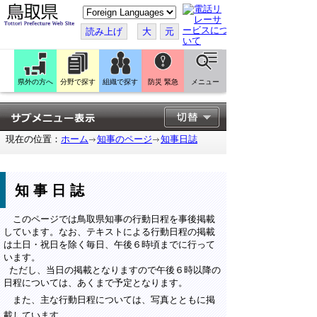
こ
の
ペ
読み上げ
大
元
ー
ジ
を
翻
訳
県外の方へ
分野で探す
組織で探す
防災 緊急
メニュー
す
る
現在の位置：
ホーム
知事のページ
知事日誌
知事日誌
このページでは鳥取県知事の行動日程を事後掲載
しています。なお、テキストによる行動日程の掲載
は土日・祝日を除く毎日、午後６時頃までに行って
います。
ただし、当日の掲載となりますので午後６時以降の
日程については、あくまで予定となります。
また、主な行動日程については、写真とともに掲
載しています。