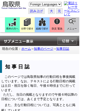
こ
の
ペ
読み上げ
大
元
ー
ジ
を
翻
訳
県外の方へ
分野で探す
組織で探す
防災 緊急
メニュー
す
る
現在の位置：
ホーム
知事のページ
知事日誌
知事日誌
このページでは鳥取県知事の行動日程を事後掲載
しています。なお、テキストによる行動日程の掲載
は土日・祝日を除く毎日、午後６時頃までに行って
います。
ただし、当日の掲載となりますので午後６時以降の
日程については、あくまで予定となります。
また、主な行動日程については、写真とともに掲
載しています。