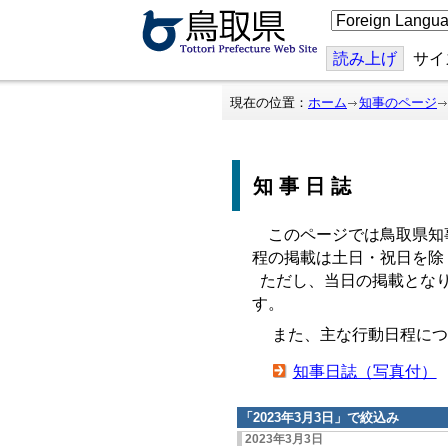
こ
の
ペ
ー
読み上げ
サイ
ジ
を
翻
現在の位置：
ホーム
知事のページ
訳
す
る
知事日誌
このページでは鳥取県知
程の掲載は土日・祝日を除
ただし、当日の掲載となり
す。
また、主な行動日程につ
知事日誌（写真付）
「
2023年3月3日
」で絞込み
2023年3月3日