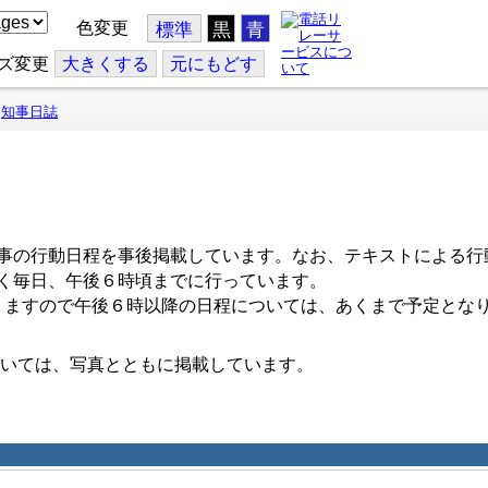
色変更
標準
黒
青
ズ変更
大
きくする
元
にもどす
知事日誌
事の行動日程を事後掲載しています。なお、テキストによる行
く毎日、午後６時頃までに行っています。
ますので午後６時以降の日程については、あくまで予定とな
いては、写真とともに掲載しています。