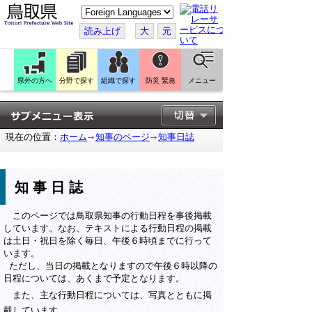
こ
の
ペ
読み上げ
大
元
ー
ジ
を
翻
訳
県外の方へ
分野で探す
組織で探す
防災 緊急
メニュー
す
る
現在の位置：
ホーム
知事のページ
知事日誌
知事日誌
このページでは鳥取県知事の行動日程を事後掲載
しています。なお、テキストによる行動日程の掲載
は土日・祝日を除く毎日、午後６時頃までに行って
います。
ただし、当日の掲載となりますので午後６時以降の
日程については、あくまで予定となります。
また、主な行動日程については、写真とともに掲
載しています。