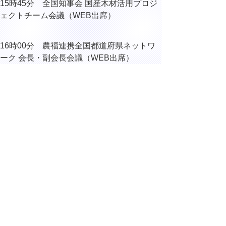
15時45分 全国知事会 国産木材活用プロジ
ェクトチーム会議（WEB出席）
16時00分 農福連携全国都道府県ネットワ
ーク 会長・副会長会議（WEB出席）
16時30分 内部協議
▲ページ上部に戻る
と
個人情報保護
|
リンクについて
|
著作権に
り
ついて
|
アクセシビリティ
ネ
ッ
鳥取県総務部総務課
住所 〒680-8570
ト
鳥取県鳥取市東町1丁目220
へ
電話
0857-26-7012