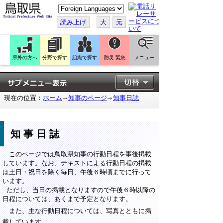
こ
の
ペ
読み上げ
大
元
ー
ジ
を
翻
訳
県外の方へ
分野で探す
組織で探す
防災 緊急
メニュー
す
る
現在の位置：
ホーム
知事のページ
知事日誌
知事日誌
このページでは鳥取県知事の行動日程を事後掲載
しています。なお、テキストによる行動日程の掲載
は土日・祝日を除く毎日、午後６時頃までに行って
います。
ただし、当日の掲載となりますので午後６時以降の
日程については、あくまで予定となります。
また、主な行動日程については、写真とともに掲
載しています。