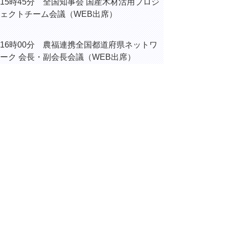
15時45分 全国知事会 国産木材活用プロジ
ェクトチーム会議（WEB出席）
16時00分 農福連携全国都道府県ネットワ
ーク 会長・副会長会議（WEB出席）
16時30分 内部協議
▲ページ上部に戻る
と
個人情報保護
|
リンクについて
|
著作権に
り
ついて
|
アクセシビリティ
ネ
ッ
鳥取県総務部総務課
住所 〒680-8570
ト
鳥取県鳥取市東町1丁目220
へ
電話
0857-26-7012