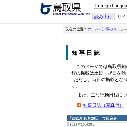
こ
の
ペ
ー
読み上げ
サイ
ジ
を
翻
現在の位置：
ホーム
知事のページ
訳
す
る
知事日誌
このページでは鳥取県知
程の掲載は土日・祝日を除
ただし、当日の掲載となり
す。
また、主な行動日程につ
知事日誌（写真付）
「
2021年10月28日
」で絞込み
2021年10月28日