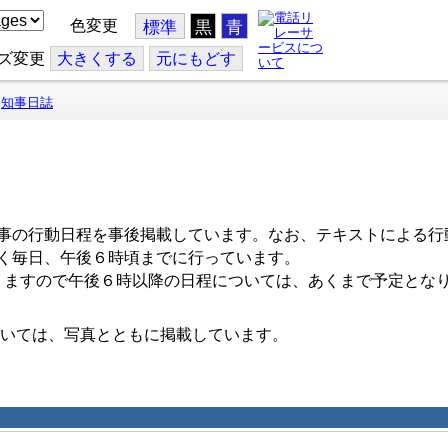
色変更
標準
黒
青
ズ変更
大
きくする
元
にもどす
知事日誌
事の行動日程を事後掲載しています。なお、テキストによる行
く毎日、午後６時頃までに行っています。
ますので午後６時以降の日程については、あくまで予定とな
いては、写真とともに掲載しています。