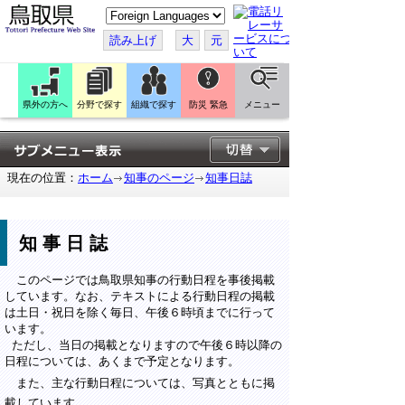
こ
の
ペ
読み上げ
大
元
ー
ジ
を
翻
訳
県外の方へ
分野で探す
組織で探す
防災 緊急
メニュー
す
る
現在の位置：
ホーム
知事のページ
知事日誌
知事日誌
このページでは鳥取県知事の行動日程を事後掲載
しています。なお、テキストによる行動日程の掲載
は土日・祝日を除く毎日、午後６時頃までに行って
います。
ただし、当日の掲載となりますので午後６時以降の
日程については、あくまで予定となります。
また、主な行動日程については、写真とともに掲
載しています。