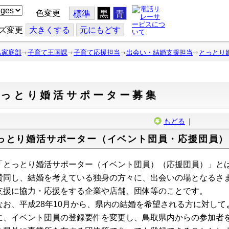
色変更
標準
黒
青
ズ変更
大
きくする
元
にもどす
も家庭部
子育て王国課
子育て応援担当
出会い・結婚支援担当
とっとり
とっとり婚活サポーター募集
もどる
｜
っとり婚活サポーター（イベント団員・応援団員）
とっとり婚活サポーター（イベント団員）（応援団員）」とは
賛同し、結婚を考えている独身の方々に、出会いの場となるさ
支援に協力・応援をする企業や店舗、団体等のことです。
お、平成28年10月から、県内の結婚を希望される方に対して
に、イベント団員の登録要件を変更し、鳥取県内からの参加者