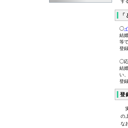
す
「
◯
結
等
登
◯
結
い
登
登
実
の
な