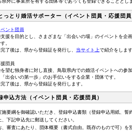
る県外に事業所を有する団体等であっても登録できることとし
とっとり婚活サポーター（イベント団員・応援団員
イベント団員
婚支援を目的とし、さまざまな「出会いの場」のイベントを企
です。
録完了後は、県から登録証を発行し、
当サイト上
で紹介をしま
応援団員
婚を望む独身者に対し直接、鳥取県内での婚活イベントへの参
、「出会いの第一歩」のお手伝いをする企業・団体です。
録完了後は、県から登録証を発行します。
録申込方法（イベント団員・応援団員）
施要綱を御確認いただき、登録申込書類（登録申込用紙、誓約
上、下記申込先に郵送してください。
お、審査にあたり、団体概要（書式自由。既存のもので可）を