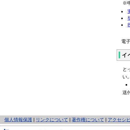
※
電
イ
と
い
送
と
個人情報保護
|
リンクについて
|
著作権について
|
アクセシ
り