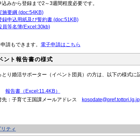
申込みから登録まで2～3週間程度必要です。
実施要綱 (doc:54KB)
登録申込用紙及び誓約書 (doc:51KB)
役員等名簿(Excel:30kb)
子申請もできます。
電子申請はこちら
ベント報告書の様式
っとり婚活サポーター（イベント団員）の方は、以下の様式に
。
報告書（Excel:11.4KB）
付先：子育て王国課メールアドレス
kosodate@pref.tottori.lg.jp
ビリティ