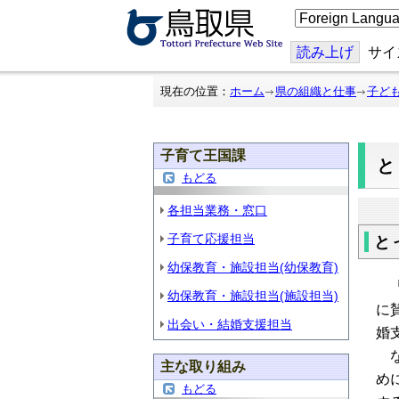
こ
の
ペ
ー
読み上げ
サイ
ジ
を
翻
現在の位置：
ホーム
県の組織と仕事
子ど
訳
す
る
子育て王国課
もどる
各担当業務・窓口
子育て応援担当
と
幼保教育・施設担当(幼保教育)
「
幼保教育・施設担当(施設担当)
に
出会い・結婚支援担当
婚
な
主な取り組み
め
もどる