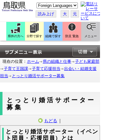
こ
の
ペ
読み上げ
大
元
ー
ジ
を
翻
訳
県外の方へ
分野で探す
組織で探す
防災 緊急
メニュー
す
る
現在の位置：
ホーム
県の組織と仕事
子ども家庭部
子育て王国課
子育て応援担当
出会い・結婚支援
担当
とっとり婚活サポーター募集
とっとり婚活サポーター
募集
もどる
｜
とっとり婚活サポーター（イベン
ト団員・応援団員）とは