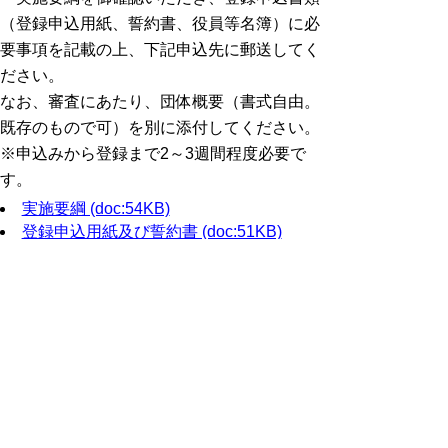
（登録申込用紙、誓約書、役員等名簿）に必
要事項を記載の上、下記申込先に郵送してく
ださい。
なお、審査にあたり、団体概要（書式自由。
既存のもので可）を別に添付してください。
※申込みから登録まで2～3週間程度必要で
す。
実施要綱 (doc:54KB)
登録申込用紙及び誓約書 (doc:51KB)
役員等名簿(Excel:30kb)
電子申請もできます。
電子申請はこちら
イベント報告書の様式
とっとり婚活サポーター（イベント団員）の
方は、以下の様式に記入の上、報告書を送付