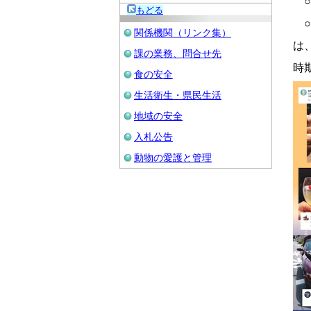
○
もどる
○
関係機関（リンク集）
は
課の業務、問合せ先
時
食の安全
生活衛生・県民生活
地域の安全
入札公告
動物の愛護と管理