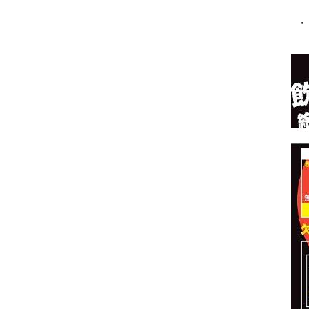
３
・
２