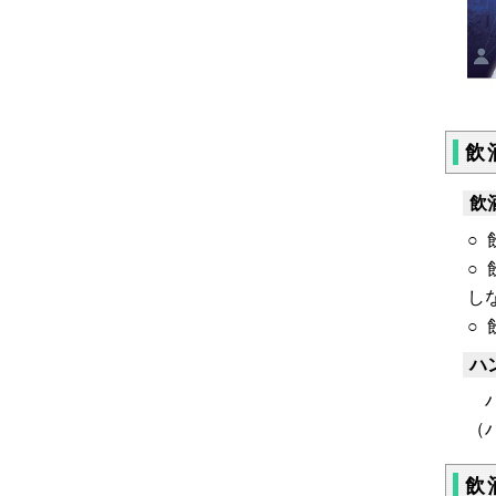
飲
飲
○
○
し
○
ハ
ハ
（
飲