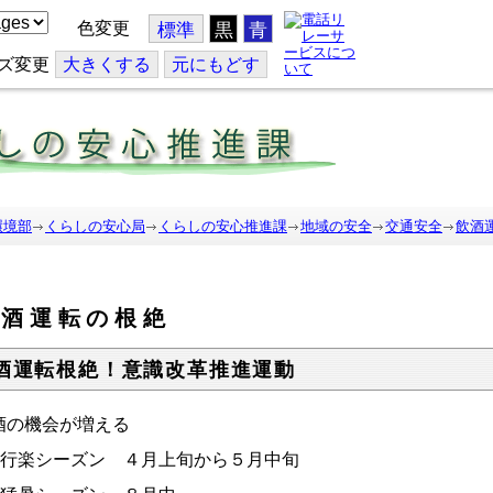
色変更
標準
黒
青
ズ変更
大
きくする
元
にもどす
環境部
くらしの安心局
くらしの安心推進課
地域の安全
交通安全
飲酒
飲酒運転の根絶
酒運転根絶！意識改革推進運動
酒の機会が増える
行楽シーズン ４月上旬から５月中旬