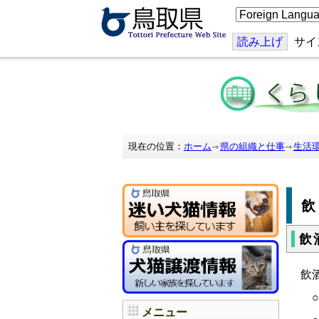
こ
の
ペ
ー
読み上げ
サイ
ジ
を
翻
訳
す
る
現在の位置：
ホーム
県の組織と仕事
生活
飲
飲
○
メニュー