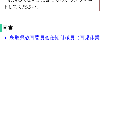
ドしてください。
司書
鳥取県教育委員会任期付職員（育児休業
職員の代替職員）募集案内
（PDF,180kb）
登録受験申込書（PDF,75KB)
申込み、問い合わせ先
鳥取県教育委員会事務局教育総務課
〒680-8570 鳥取市東町一丁目271 鳥取
県庁第２庁舎５階
電話 0857-26-7578
FAX 0857-26-8185
▲ページ上部に戻る