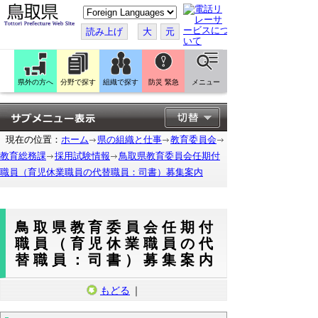
こ
の
ペ
読み上げ
大
元
ー
ジ
を
翻
訳
県外の方へ
分野で探す
組織で探す
防災 緊急
メニュー
す
る
現在の位置：
ホーム
県の組織と仕事
教育委員会
教育総務課
採用試験情報
鳥取県教育委員会任期付
職員（育児休業職員の代替職員：司書）募集案内
鳥取県教育委員会任期付
職員（育児休業職員の代
替職員：司書）募集案内
もどる
｜