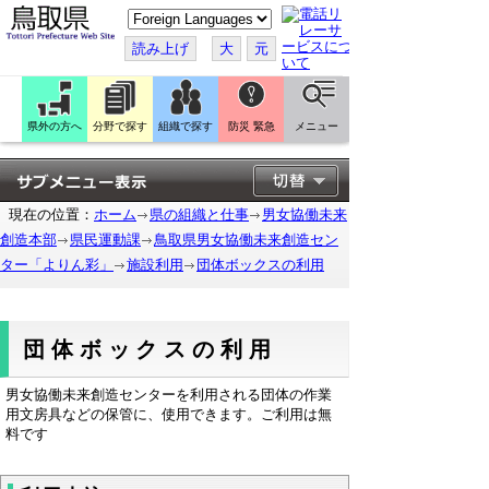
こ
の
ペ
読み上げ
大
元
ー
ジ
を
翻
訳
県外の方へ
分野で探す
組織で探す
防災 緊急
メニュー
す
る
現在の位置：
ホーム
県の組織と仕事
男女協働未来
創造本部
県民運動課
鳥取県男女協働未来創造セン
ター「よりん彩」
施設利用
団体ボックスの利用
団体ボックスの利用
男女協働未来創造センターを利用される団体の作業
用文房具などの保管に、使用できます。ご利用は無
料です