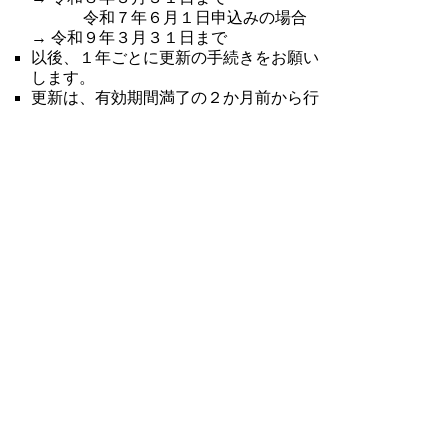
令和７年６月１日申込みの場合
→ 令和９年３月３１日まで
以後、１年ごとに更新の手続きをお願い
します。
更新は、有効期間満了の２か月前から行
うことができます。
▲ページ上部に戻る
と
個人情報保護
|
リンクについて
|
著作権に
り
ついて
|
アクセシビリティ
ネ
鳥取県
男女協働未来創造本部 県民
ッ
運動課
住所 〒682-0816
ト
倉吉市駄経寺町212-5
へ
エースパック未来中心
内
電話
0858-23-3901
の
ファクシミリ 0858-23-3989
E-mail
kenmin-undou@pref.tottori.lg.jp