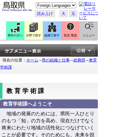
こ
の
ペ
読み上げ
大
元
ー
ジ
を
翻
訳
県外の方へ
分野で探す
組織で探す
防災 緊急
メニュー
す
る
現在の位置：
ホーム
県の組織と仕事
総務部
教育
学術課
教育学術課
教育学術課へようこそ
地域の発展の
ためには、県民一人ひとり
のもつ「知」の力を高め、現在だけでなく
将来にわたり地域の活性化につなげていく
ことが必要です。そのためにも、未来を担